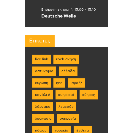
Επόμενη εκπομπή:
15:00
-
15:10
Deutsche Welle
Ετικέτες
live link
rock σκηνη
αστυνομία
ελλάδα
ευρώπη
ηπα
ισραήλ
κανάλι 6
κυπριακό
κύπρος
λάρνακα
λεμεσός
λευκωσία
ουκρανία
πάφος
τουρκία
ένθετα