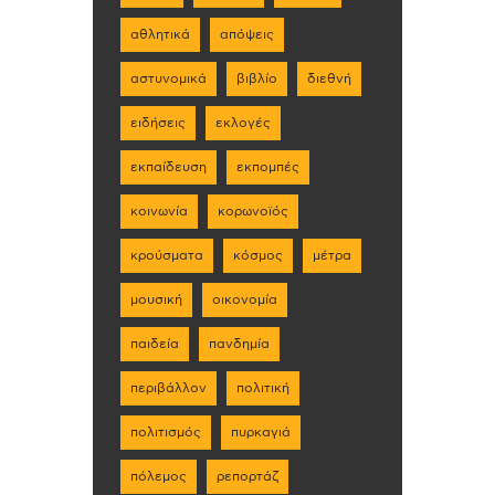
αθλητικά
απόψεις
αστυνομικά
βιβλίο
διεθνή
ειδήσεις
εκλογές
εκπαίδευση
εκπομπές
κοινωνία
κορωνοϊός
κρούσματα
κόσμος
μέτρα
μουσική
οικονομία
παιδεία
πανδημία
περιβάλλον
πολιτική
πολιτισμός
πυρκαγιά
πόλεμος
ρεπορτάζ