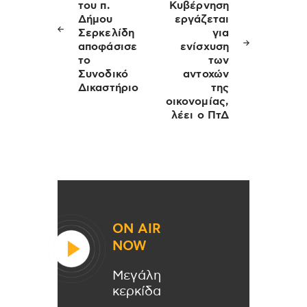
του π.
Κυβέρνηση
Δήμου
εργάζεται
Σερκελίδη
για
αποφάσισε
ενίσχυση
το
των
Συνοδικό
αντοχών
Δικαστήριο
της
οικονομίας,
λέει ο ΠτΔ
ON AIR
NOW
Μεγάλη
κερκίδα