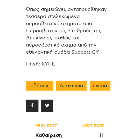
Όπως σημειώνει, ανταποκρίθηκαν
τέσσερα στελεχωμένα
πυροσβεστικά οχήματα από
Πυροσβεστικούς Σταθμούς της
Λευκωσίας, καθώς και
πυροσβεστικό όχημα από την
εθελοντική ομάδα Support-CY.
Πηγή: ΚΥΠΕ
ειδήσεις
Λευκωσία
φωτιά
Πλοήγηση
PREV POST
NEXT POST
άρθρων
Καθαίρεση
Η