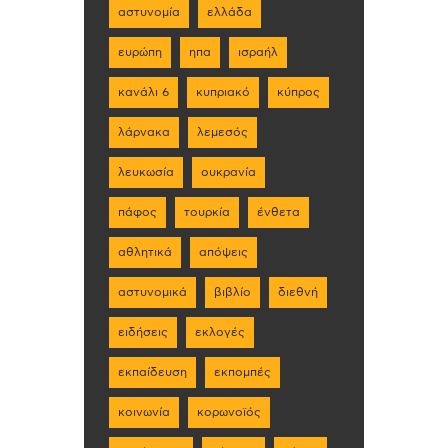
αστυνομία
ελλάδα
ευρώπη
ηπα
ισραήλ
κανάλι 6
κυπριακό
κύπρος
λάρνακα
λεμεσός
λευκωσία
ουκρανία
πάφος
τουρκία
ένθετα
αθλητικά
απόψεις
αστυνομικά
βιβλίο
διεθνή
ειδήσεις
εκλογές
εκπαίδευση
εκπομπές
κοινωνία
κορωνοϊός