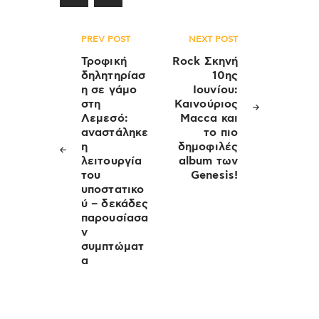
Πλοήγηση
PREV POST
NEXT POST
άρθρων
Τροφική
Rock Σκηνή
δηλητηρίασ
10ης
η σε γάμο
Ιουνίου:
στη
Καινούριος
Λεμεσό:
Macca και
αναστάληκε
το πιο
η
δημοφιλές
λειτουργία
album των
του
Genesis!
υποστατικο
ύ – δεκάδες
παρουσίασα
ν
συμπτώματ
α