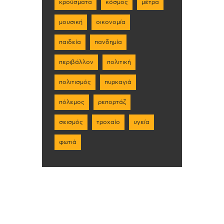
κρούσματα
κόσμος
μέτρα
μουσική
οικονομία
παιδεία
πανδημία
περιβάλλον
πολιτική
πολιτισμός
πυρκαγιά
πόλεμος
ρεπορτάζ
σεισμός
τροχαίο
υγεία
φωτιά