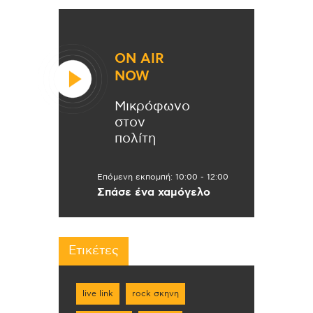
ON AIR
NOW
Μικρόφωνο
στον
πολίτη
Επόμενη εκπομπή:
10:00
-
12:00
Σπάσε ένα χαμόγελο
Ετικέτες
live link
rock σκηνη