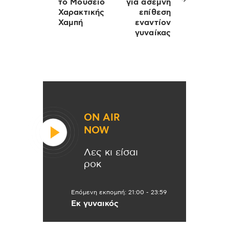
το Μουσείο
για άσεμνη
Χαρακτικής
επίθεση
Χαμπή
εναντίον
γυναίκας
ON AIR
NOW
Λες κι είσαι
ροκ
Επόμενη εκπομπή:
21:00
-
23:59
Εκ γυναικός