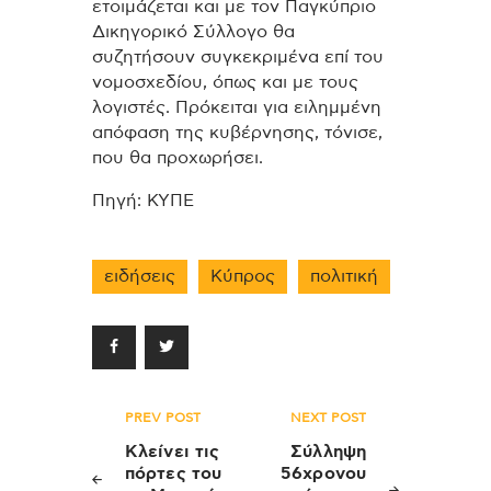
ετοιμάζεται και με τον Παγκύπριο
Δικηγορικό Σύλλογο θα
συζητήσουν συγκεκριμένα επί του
νομοσχεδίου, όπως και με τους
λογιστές. Πρόκειται για ειλημμένη
απόφαση της κυβέρνησης, τόνισε,
που θα προχωρήσει.
Πηγή: ΚΥΠΕ
ειδήσεις
Κύπρος
πολιτική
Πλοήγηση
PREV POST
NEXT POST
άρθρων
Κλείνει τις
Σύλληψη
πόρτες του
56χρονου