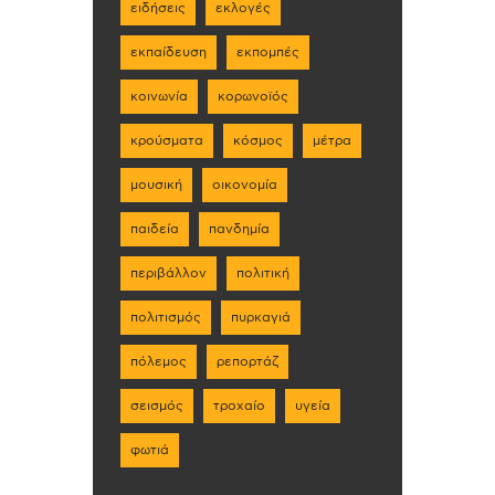
ειδήσεις
εκλογές
εκπαίδευση
εκπομπές
κοινωνία
κορωνοϊός
κρούσματα
κόσμος
μέτρα
μουσική
οικονομία
παιδεία
πανδημία
περιβάλλον
πολιτική
πολιτισμός
πυρκαγιά
πόλεμος
ρεπορτάζ
σεισμός
τροχαίο
υγεία
φωτιά