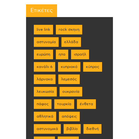
Ετικέτες
live link
rock σκηνη
αστυνομία
ελλάδα
ευρώπη
ηπα
ισραήλ
κανάλι 6
κυπριακό
κύπρος
λάρνακα
λεμεσός
λευκωσία
ουκρανία
πάφος
τουρκία
ένθετα
αθλητικά
απόψεις
αστυνομικά
βιβλίο
διεθνή