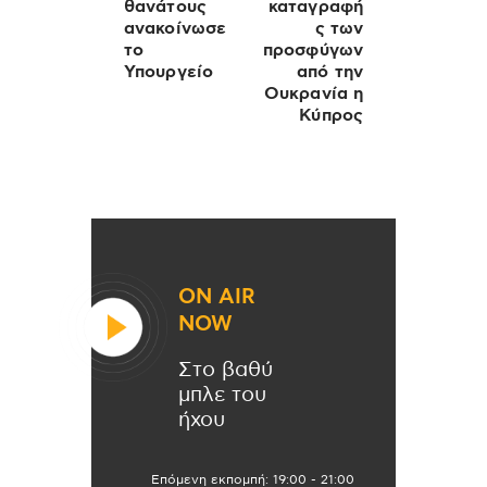
θανάτους
καταγραφή
ανακοίνωσε
ς των
το
προσφύγων
Υπουργείο
από την
Ουκρανία η
Κύπρος
ON AIR
NOW
Στο βαθύ
μπλε του
ήχου
Επόμενη εκπομπή:
19:00
-
21:00