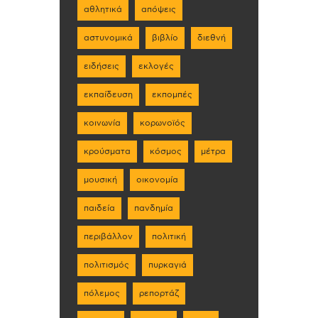
αθλητικά
απόψεις
αστυνομικά
βιβλίο
διεθνή
ειδήσεις
εκλογές
εκπαίδευση
εκπομπές
κοινωνία
κορωνοϊός
κρούσματα
κόσμος
μέτρα
μουσική
οικονομία
παιδεία
πανδημία
περιβάλλον
πολιτική
πολιτισμός
πυρκαγιά
πόλεμος
ρεπορτάζ