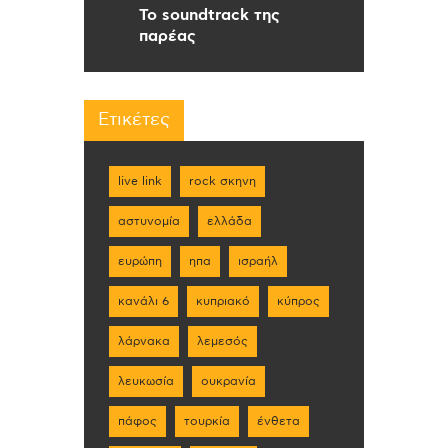
Το soundtrack της
παρέας
Ετικέτες
live link
rock σκηνη
αστυνομία
ελλάδα
ευρώπη
ηπα
ισραήλ
κανάλι 6
κυπριακό
κύπρος
λάρνακα
λεμεσός
λευκωσία
ουκρανία
πάφος
τουρκία
ένθετα