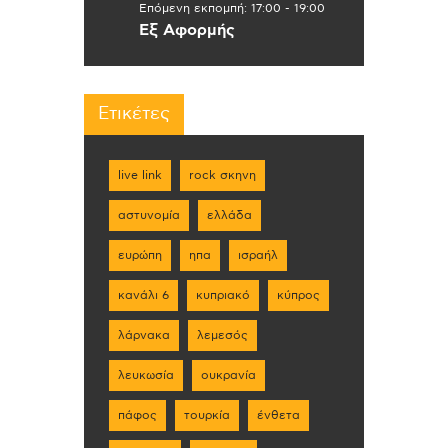
Επόμενη εκπομπή:
17:00
-
19:00
Εξ Αφορμής
Ετικέτες
live link
rock σκηνη
αστυνομία
ελλάδα
ευρώπη
ηπα
ισραήλ
κανάλι 6
κυπριακό
κύπρος
λάρνακα
λεμεσός
λευκωσία
ουκρανία
πάφος
τουρκία
ένθετα