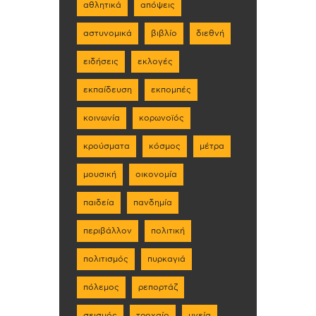
αθλητικά
απόψεις
αστυνομικά
βιβλίο
διεθνή
ειδήσεις
εκλογές
εκπαίδευση
εκπομπές
κοινωνία
κορωνοϊός
κρούσματα
κόσμος
μέτρα
μουσική
οικονομία
παιδεία
πανδημία
περιβάλλον
πολιτική
πολιτισμός
πυρκαγιά
πόλεμος
ρεπορτάζ
σεισμός
τροχαίο
υγεία