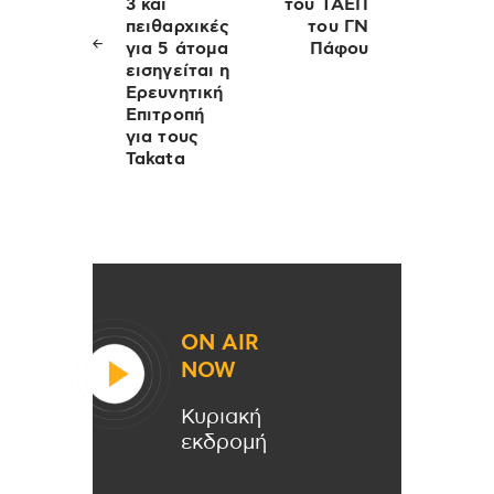
3 και
του ΤΑΕΠ
πειθαρχικές
του ΓΝ
για 5 άτομα
Πάφου
εισηγείται η
Ερευνητική
Επιτροπή
για τους
Takata
ON AIR
NOW
Κυριακή
εκδρομή