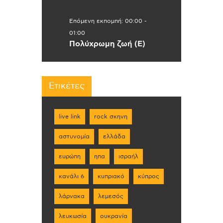
Επόμενη εκπομπή:
00:00
-
01:00
Πολύχρωμη ζωή (Ε)
Ετικέτες
live link
rock σκηνη
αστυνομία
ελλάδα
ευρώπη
ηπα
ισραήλ
κανάλι 6
κυπριακό
κύπρος
λάρνακα
λεμεσός
λευκωσία
ουκρανία