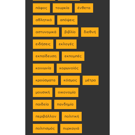
πάφος
τουρκία
ένθετα
αθλητικά
απόψεις
αστυνομικά
βιβλίο
διεθνή
ειδήσεις
εκλογές
εκπαίδευση
εκπομπές
κοινωνία
κορωνοϊός
κρούσματα
κόσμος
μέτρα
μουσική
οικονομία
παιδεία
πανδημία
περιβάλλον
πολιτική
πολιτισμός
πυρκαγιά