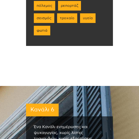
πόλεμος
ρεπορτάζ
σεισμός
τροχαίο
υγεία
φωτιά
Κανάλι 6
Ένα Κανάλι ενημέρωσης και
ψυχαγωγίας, χωρίς λίστες
τραγουδιών, χωρίς εξαρτήσεις,