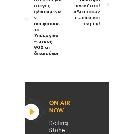
στέγες
ανέκδοτο!
ηλικιωμένω
«Δικαιοσύν
ν
η…εδώ και
αποφάσισε
τώρα»!
το
Υπουργικό
– στους
900 οι
δικαιούχοι
ON AIR
NOW
Rolling
Stone