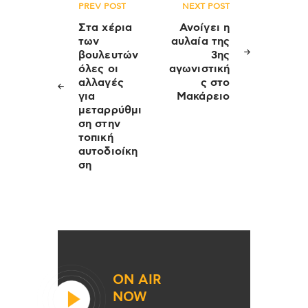
Πλοήγηση
PREV POST
NEXT POST
άρθρων
Στα χέρια
Ανοίγει η
των
αυλαία της
βουλευτών
3ης
όλες οι
αγωνιστική
αλλαγές
ς στο
για
Μακάρειο
μεταρρύθμι
ση στην
τοπική
αυτοδιοίκη
ση
ON AIR
NOW