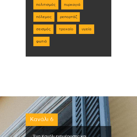
πολιτισμός
πυρκαγιά
πόλεμος
ρεπορτάζ
σεισμός
τροχαίο
υγεία
φωτιά
Κανάλι 6
Ένα Κανάλι ενημέρωσης και