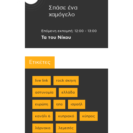
Σπάσε ένα
χαμόγελο
Επόμενη εκπομπή:
12:00
-
13:00
Τα του Νίκου
Ετικέτες
live link
rock σκηνη
αστυνομία
ελλάδα
ευρώπη
ηπα
ισραήλ
κανάλι 6
κυπριακό
κύπρος
λάρνακα
λεμεσός