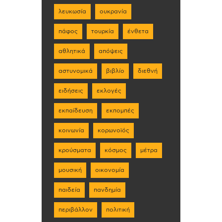
λευκωσία
ουκρανία
πάφος
τουρκία
ένθετα
αθλητικά
απόψεις
αστυνομικά
βιβλίο
διεθνή
ειδήσεις
εκλογές
εκπαίδευση
εκπομπές
κοινωνία
κορωνοϊός
κρούσματα
κόσμος
μέτρα
μουσική
οικονομία
παιδεία
πανδημία
περιβάλλον
πολιτική