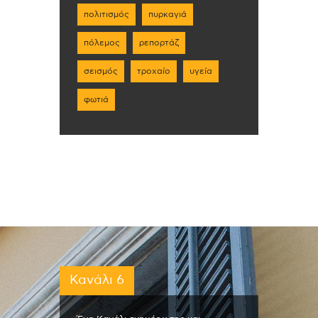
πολιτισμός
πυρκαγιά
πόλεμος
ρεπορτάζ
σεισμός
τροχαίο
υγεία
φωτιά
Κανάλι 6