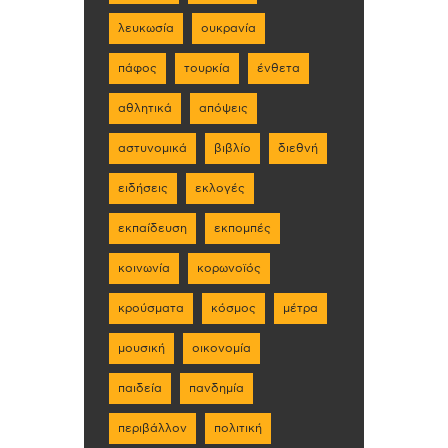
λευκωσία
ουκρανία
πάφος
τουρκία
ένθετα
αθλητικά
απόψεις
αστυνομικά
βιβλίο
διεθνή
ειδήσεις
εκλογές
εκπαίδευση
εκπομπές
κοινωνία
κορωνοϊός
κρούσματα
κόσμος
μέτρα
μουσική
οικονομία
παιδεία
πανδημία
περιβάλλον
πολιτική