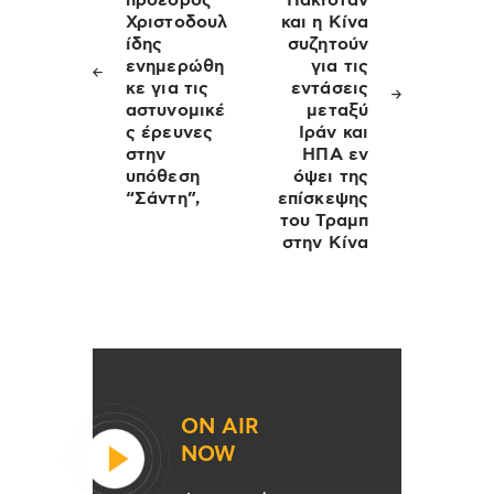
πρόεδρος
Πακιστάν
Χριστοδουλ
και η Κίνα
ίδης
συζητούν
ενημερώθη
για τις
κε για τις
εντάσεις
αστυνομικέ
μεταξύ
ς έρευνες
Ιράν και
στην
ΗΠΑ εν
υπόθεση
όψει της
“Σάντη”,
επίσκεψης
του Τραμπ
στην Κίνα
ON AIR
NOW