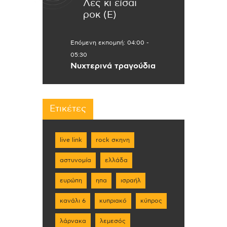
Λες κι είσαι
ροκ (Ε)
Επόμενη εκπομπή:
04:00
-
05:30
Νυχτερινά τραγούδια
Ετικέτες
live link
rock σκηνη
αστυνομία
ελλάδα
ευρώπη
ηπα
ισραήλ
κανάλι 6
κυπριακό
κύπρος
λάρνακα
λεμεσός