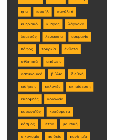
ηπα
ισραήλ
κανάλι 6
κυπριακό
κύπρος
λάρνακα
λεμεσός
λευκωσία
ουκρανία
πάφος
τουρκία
ένθετα
αθλητικά
απόψεις
αστυνομικά
βιβλίο
διεθνή
ειδήσεις
εκλογές
εκπαίδευση
εκπομπές
κοινωνία
κορωνοϊός
κρούσματα
κόσμος
μέτρα
μουσική
οικονομία
παιδεία
πανδημία