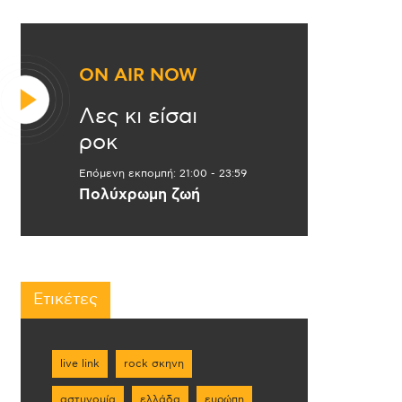
ON AIR NOW
Λες κι είσαι
ροκ
Επόμενη εκπομπή:
21:00
-
23:59
Πολύχρωμη ζωή
Ετικέτες
live link
rock σκηνη
αστυνομία
ελλάδα
ευρώπη