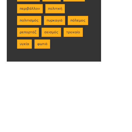
περιβάλλον
πολιτική
πολιτισμός
πυρκαγιά
πόλεμος
ρεπορτάζ
σεισμός
τροχαίο
υγεία
φωτιά