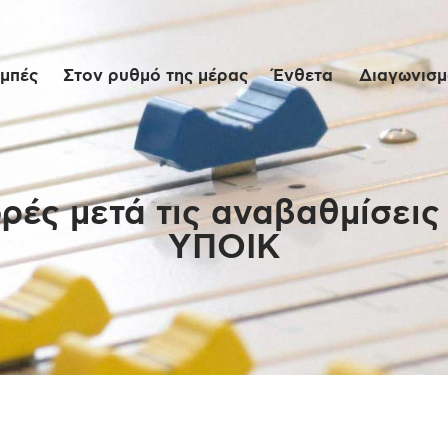
Αρχική
μπές
Στον ρυθμό της μέρας
Ένθετα
Διαγωνισμο
Εκπομπές
Στον ρυθμό της
μέρας
ρές μετά τις αναβαθμίσεις
ΥΠΟΙΚ
Ένθετα
Διαγωνισμοί/Live
Links
Ποιοι είμαστε