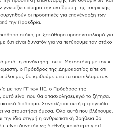
α την προοπτική επανέναρξης των συνομιλιών, και
ν γνωρίζω επίσημα την αντίδραση της τουρκικής
ιουργηθούν οι προοπτικές για επανέναρξη των
από την Προεδρία.
εκάθαρο στόχο, με ξεκάθαρο προσανατολισμό για
 ό,τι είναι δυνατόν για να πετύχουμε τον στόχο
κό μετά τη συνάντηση του κ. Μητσοτάκη με τον κ.
νομαστή, ο Πρόεδρος της Δημοκρατίας είπε ότι
αι όλοι μας θα κριθούμε από τα αποτελέσματα».
νία με τον ΓΓ των ΗΕ, ο Πρόεδρος της
 αυτό είναι που θα απασχολήσει, εγώ το ζήτησα,
ιστικό διάδρομο. Συνεχίζεται αυτή η τραγωδία
πει να σταματήσει άμεσα. Όλα αυτά που βλέπουμε,
 την ίδια στιγμή η ανθρωπιστική βοήθεια θα
,τι είναι δυνατόν ως διεθνής κοινότητα γιατί