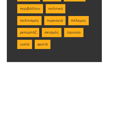
περιβάλλον
πολιτική
πολιτισμός
πυρκαγιά
πόλεμος
ρεπορτάζ
σεισμός
τροχαίο
υγεία
φωτιά