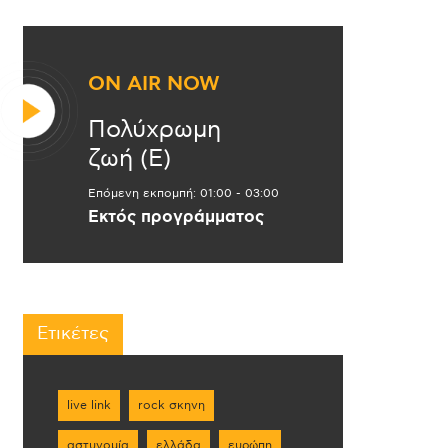
ON AIR NOW
Πολύχρωμη
ζωή (Ε)
Επόμενη εκπομπή:
01:00
-
03:00
Εκτός προγράμματος
Ετικέτες
live link
rock σκηνη
αστυνομία
ελλάδα
ευρώπη