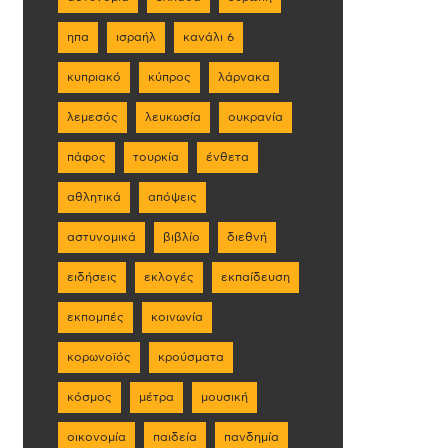
ηπα
ισραήλ
κανάλι 6
κυπριακό
κύπρος
λάρνακα
λεμεσός
λευκωσία
ουκρανία
πάφος
τουρκία
ένθετα
αθλητικά
απόψεις
αστυνομικά
βιβλίο
διεθνή
ειδήσεις
εκλογές
εκπαίδευση
εκπομπές
κοινωνία
κορωνοϊός
κρούσματα
κόσμος
μέτρα
μουσική
οικονομία
παιδεία
πανδημία