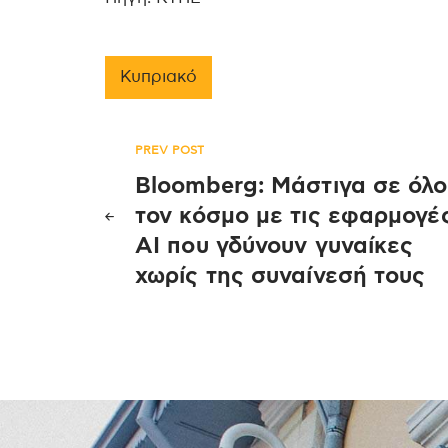
Κυπριακό
Πλοήγηση
PREV POST
Bloomberg: Μάστιγα σε όλο
άρθρων
τον κόσμο με τις εφαρμογέ
AI που γδύνουν γυναίκες
χωρίς της συναίνεσή τους