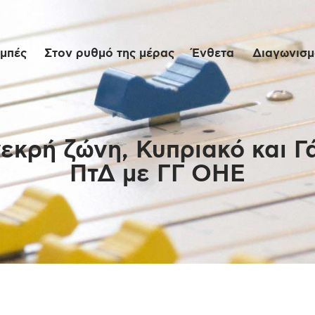
Αρχική
μπές
Στον ρυθμό της μέρας
Ένθετα
Διαγωνισμο
Εκπομπές
Στον ρυθμό της
μέρας
εκρή ζώνη, Κυπριακό και Γ
ΠτΔ με ΓΓ ΟΗΕ
Ένθετα
Διαγωνισμοί/Live
Links
Ποιοι είμαστε