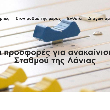
Αρχική
μπές
Στον ρυθμό της μέρας
Ένθετα
Διαγωνισμο
Εκπομπές
Στον ρυθμό της
μέρας
 προσφορές για ανακαίνισ
Σταθμού της Λάνιας
Ένθετα
Διαγωνισμοί/Live
Links
Ποιοι είμαστε