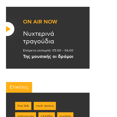
ON AIR NOW
Νυχτερινά
τραγούδια
Επόμενη εκπομπή:
05:00
-
06:00
Της μουσικής οι δρόμοι
Ετικέτες
live link
rock σκηνη
αστυνομία
ελλάδα
ευρώπη