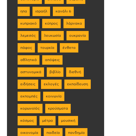
ηπα
ισραήλ
κανάλι 6
κυπριακό
κύπρος
λάρνακα
λεμεσός
λευκωσία
ουκρανία
πάφος
τουρκία
ένθετα
αθλητικά
απόψεις
αστυνομικά
βιβλίο
διεθνή
ειδήσεις
εκλογές
εκπαίδευση
εκπομπές
κοινωνία
κορωνοϊός
κρούσματα
κόσμος
μέτρα
μουσική
οικονομία
παιδεία
πανδημία