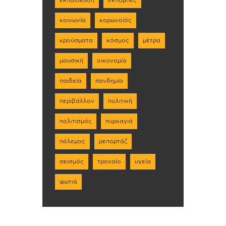
εκπαίδευση
εκπομπές
κοινωνία
κορωνοϊός
κρούσματα
κόσμος
μέτρα
μουσική
οικονομία
παιδεία
πανδημία
περιβάλλον
πολιτική
πολιτισμός
πυρκαγιά
πόλεμος
ρεπορτάζ
σεισμός
τροχαίο
υγεία
φωτιά