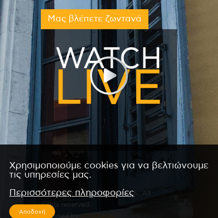
Μας βλέπετε ζωντανά
Χρησιμοποιούμε cookies για να βελτιώνουμε
τις υπηρεσίες μας.
Περισσότερες πληροφορίες
Copyright © 2026 by Kanali 6. All
rights reserved.
Αποδοχή
CReated by
CReatures.