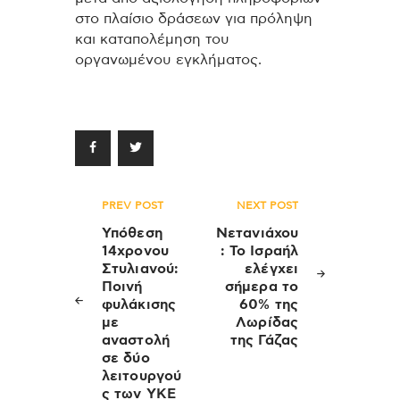
στο πλαίσιο δράσεων για πρόληψη
και καταπολέμηση του
οργανωμένου εγκλήματος.
Πλοήγηση
PREV POST
NEXT POST
άρθρων
Υπόθεση
Νετανιάχου
14χρονου
: Το Ισραήλ
Στυλιανού:
ελέγχει
Ποινή
σήμερα το
φυλάκισης
60% της
με
Λωρίδας
αναστολή
της Γάζας
σε δύο
λειτουργού
ς των ΥΚΕ