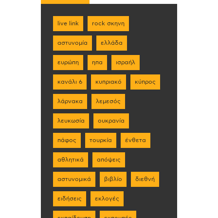
live link
rock σκηνη
αστυνομία
ελλάδα
ευρώπη
ηπα
ισραήλ
κανάλι 6
κυπριακό
κύπρος
λάρνακα
λεμεσός
λευκωσία
ουκρανία
πάφος
τουρκία
ένθετα
αθλητικά
απόψεις
αστυνομικά
βιβλίο
διεθνή
ειδήσεις
εκλογές