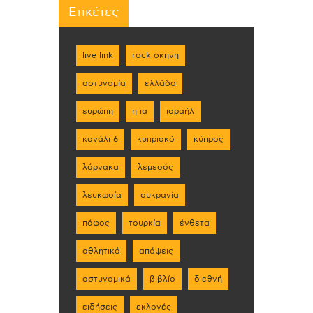
Ετικέτες
live link
rock σκηνη
αστυνομία
ελλάδα
ευρώπη
ηπα
ισραήλ
κανάλι 6
κυπριακό
κύπρος
λάρνακα
λεμεσός
λευκωσία
ουκρανία
πάφος
τουρκία
ένθετα
αθλητικά
απόψεις
αστυνομικά
βιβλίο
διεθνή
ειδήσεις
εκλογές