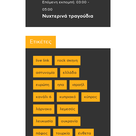
Επόμενη εκπομπή:
03:00
-
05:00
Νυχτερινά τραγούδια
Ετικέτες
live link
rock σκηνη
αστυνομία
ελλάδα
ευρώπη
ηπα
ισραήλ
κανάλι 6
κυπριακό
κύπρος
λάρνακα
λεμεσός
λευκωσία
ουκρανία
πάφος
τουρκία
ένθετα