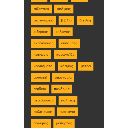
αθλητικά
απόψεις
αστυνομικά
βιβλίο
διεθνή
ειδήσεις
εκλογές
εκπαίδευση
εκπομπές
κοινωνία
κορωνοϊός
κρούσματα
κόσμος
μέτρα
μουσική
οικονομία
παιδεία
πανδημία
περιβάλλον
πολιτική
πολιτισμός
πυρκαγιά
πόλεμος
ρεπορτάζ