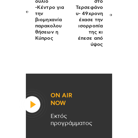
ούλιο
στο
-Κέντρο για
Τερσεφάνο
την
υ- 49χρονη
βιομηχανία
έχασε την
παρακολου
ισορροπία
θήσεων η
της κι
Κύπρος
έπεσε από
ύψος
ON AIR
NOW
Εκτός
προγράμματος