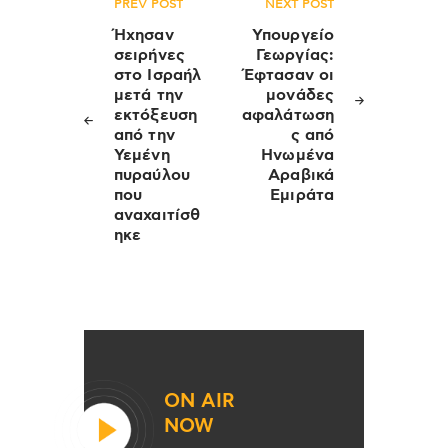
Πλοήγηση
PREV POST
NEXT POST
άρθρων
Ήχησαν
Υπουργείο
σειρήνες
Γεωργίας:
στο Ισραήλ
Έφτασαν οι
μετά την
μονάδες
εκτόξευση
αφαλάτωση
από την
ς από
Υεμένη
Ηνωμένα
πυραύλου
Αραβικά
που
Εμιράτα
αναχαιτίσθ
ηκε
ON AIR
NOW