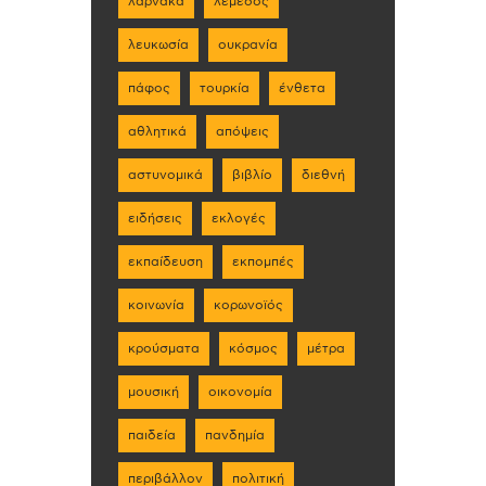
λάρνακα
λεμεσός
λευκωσία
ουκρανία
πάφος
τουρκία
ένθετα
αθλητικά
απόψεις
αστυνομικά
βιβλίο
διεθνή
ειδήσεις
εκλογές
εκπαίδευση
εκπομπές
κοινωνία
κορωνοϊός
κρούσματα
κόσμος
μέτρα
μουσική
οικονομία
παιδεία
πανδημία
περιβάλλον
πολιτική