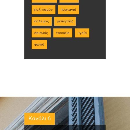
πολιτισμός
πυρκαγιά
πόλεμος
ρεπορτάζ
σεισμός
τροχαίο
υγεία
φωτιά
Κανάλι 6