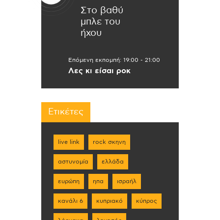
Στο βαθύ
μπλε του
ήχου
Επόμενη εκπομπή:
19:00
-
21:00
Λες κι είσαι ροκ
Ετικέτες
live link
rock σκηνη
αστυνομία
ελλάδα
ευρώπη
ηπα
ισραήλ
κανάλι 6
κυπριακό
κύπρος