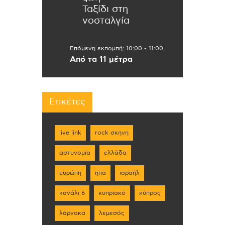
Ταξίδι στη
νοσταλγία
Επόμενη εκπομπή:
10:00
-
11:00
Από τα 11 μέτρα
Ετικέτες
live link
rock σκηνη
αστυνομία
ελλάδα
ευρώπη
ηπα
ισραήλ
κανάλι 6
κυπριακό
κύπρος
λάρνακα
λεμεσός