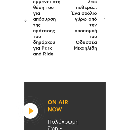
εμμένει στη
λέω
θέση του
πεθερά…
για
Ένα σχόλιο
απόσυρση
γύρω από
της
την
πρότασης
αποπομπή
του
του
δημάρχου
Οδυσσέα
για Parκ
Μιχαηλίδη
and Ride
ON AIR
NOW
Πολύχρωμη
ζωή -