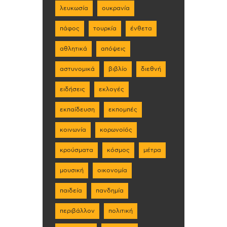
λευκωσία
ουκρανία
πάφος
τουρκία
ένθετα
αθλητικά
απόψεις
αστυνομικά
βιβλίο
διεθνή
ειδήσεις
εκλογές
εκπαίδευση
εκπομπές
κοινωνία
κορωνοϊός
κρούσματα
κόσμος
μέτρα
μουσική
οικονομία
παιδεία
πανδημία
περιβάλλον
πολιτική