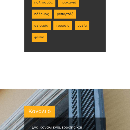
πολιτισμός
πυρκαγιά
πόλεμος
ρεπορτάζ
σεισμός
τροχαίο
υγεία
φωτιά
Κανάλι 6
Ένα Κανάλι ενημέρωσης και