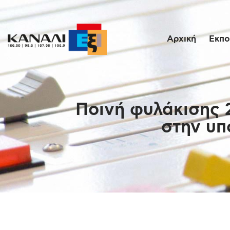
Αρχική
Εκπο
Ποινή φυλάκισης 2
στην υπ