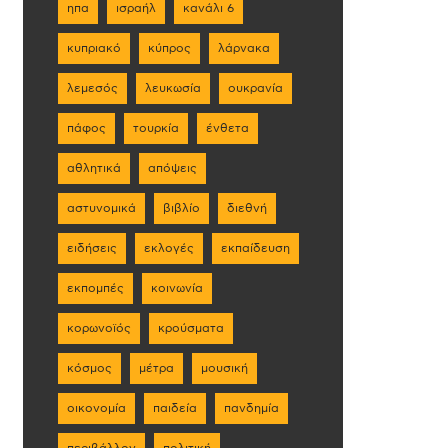
ηπα
ισραήλ
κανάλι 6
κυπριακό
κύπρος
λάρνακα
λεμεσός
λευκωσία
ουκρανία
πάφος
τουρκία
ένθετα
αθλητικά
απόψεις
αστυνομικά
βιβλίο
διεθνή
ειδήσεις
εκλογές
εκπαίδευση
εκπομπές
κοινωνία
κορωνοϊός
κρούσματα
κόσμος
μέτρα
μουσική
οικονομία
παιδεία
πανδημία
περιβάλλον
πολιτική