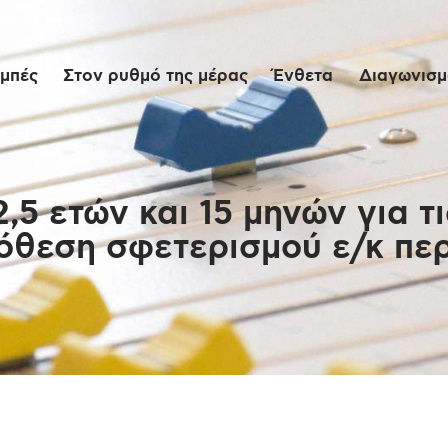
Αρχική
μπές
Στον ρυθμό της μέρας
Ένθετα
Διαγωνισμο
Εκπομπές
Στον ρυθμό της
μέρας
,5 ετών και 15 μηνών για 
όθεση σφετερισμού ε/κ πε
Ένθετα
Διαγωνισμοί/Live
Links
Ποιοι είμαστε