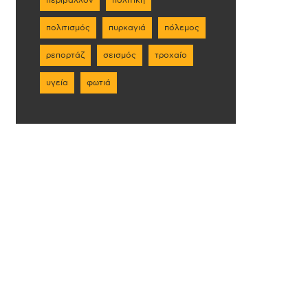
πολιτισμός
πυρκαγιά
πόλεμος
ρεπορτάζ
σεισμός
τροχαίο
υγεία
φωτιά