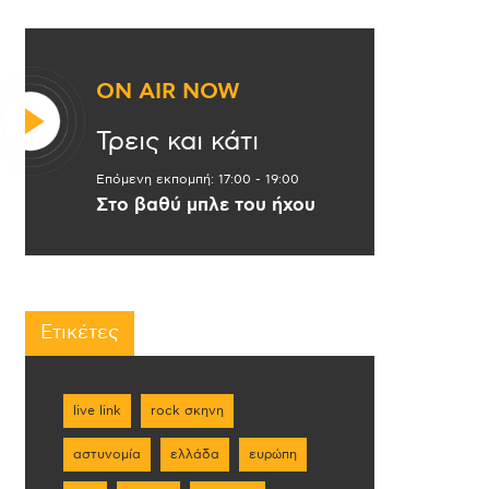
ON AIR NOW
Τρεις και κάτι
Επόμενη εκπομπή:
17:00
-
19:00
Στο βαθύ μπλε του ήχου
Ετικέτες
live link
rock σκηνη
αστυνομία
ελλάδα
ευρώπη