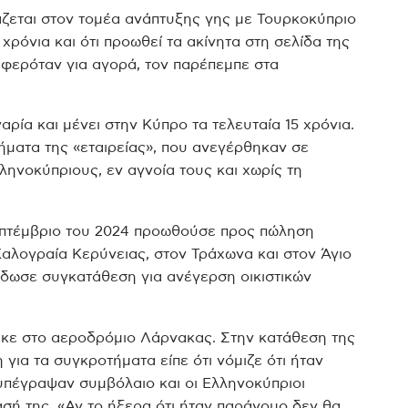
ζεται στον τομέα ανάπτυξης γης με Τουρκοκύπριο
 χρόνια και ότι προωθεί τα ακίνητα στη σελίδα της
αφερόταν για αγορά, τον παρέπεμπε στα
ρία και μένει στην Κύπρο τα τελευταία 15 χρόνια.
ματα της «εταιρείας», που ανεγέρθηκαν σε
ηνοκύπριους, εν αγνοία τους και χωρίς τη
Σεπτέμβριο του 2024 προωθούσε προς πώληση
Καλογραία Κερύνειας, στον Τράχωνα και στον Άγιο
έδωσε συγκατάθεση για ανέγερση οικιστικών
ηκε στο αεροδρόμιο Λάρνακας. Στην κατάθεση της
για τα συγκροτήματα είπε ότι νόμιζε ότι ήταν
 υπέγραψαν συμβόλαιο και οι Ελληνοκύπριοι
σή της. «Αν το ήξερα ότι ήταν παράνομο δεν θα