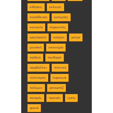
ειδήσεις
εκλογές
εκπαίδευση
εκπομπές
κοινωνία
κορωνοϊός
κρούσματα
κόσμος
μέτρα
μουσική
οικονομία
παιδεία
πανδημία
περιβάλλον
πολιτική
πολιτισμός
πυρκαγιά
πόλεμος
ρεπορτάζ
σεισμός
τροχαίο
υγεία
φωτιά