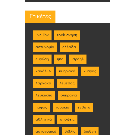
Ετικέτες
live link
rock σκηνη
αστυνομία
ελλάδα
ευρώπη
ηπα
ισραήλ
κανάλι 6
κυπριακό
κύπρος
λάρνακα
λεμεσός
λευκωσία
ουκρανία
πάφος
τουρκία
ένθετα
αθλητικά
απόψεις
αστυνομικά
βιβλίο
διεθνή