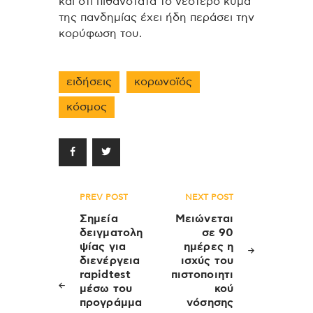
και ότι πιθανότατα το νεότερο κύμα
της πανδημίας έχει ήδη περάσει την
κορύφωση του.
ειδήσεις
κορωνοϊός
κόσμος
Πλοήγηση
PREV POST
NEXT POST
άρθρων
Σημεία
Μειώνεται
δειγματολη
σε 90
ψίας για
ημέρες η
διενέργεια
ισχύς του
rapidtest
πιστοποιητι
μέσω του
κού
προγράμμα
νόσησης