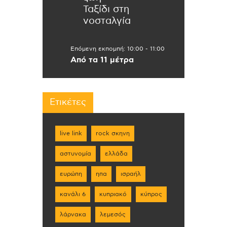
Ταξίδι στη
νοσταλγία
Επόμενη εκπομπή:
10:00
-
11:00
Από τα 11 μέτρα
Ετικέτες
live link
rock σκηνη
αστυνομία
ελλάδα
ευρώπη
ηπα
ισραήλ
κανάλι 6
κυπριακό
κύπρος
λάρνακα
λεμεσός