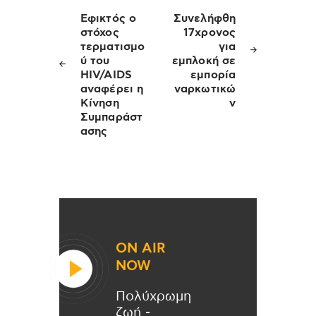
Πλοήγηση
άρθρων
Εφικτός ο
Συνελήφθη
στόχος
17χρονος
τερματισμο
για
ύ του
εμπλοκή σε
HIV/AIDS
εμπορία
αναφέρει η
ναρκωτικώ
Κίνηση
ν
Συμπαράστ
ασης
ON AIR
NOW
Πολύχρωμη
ζωή -