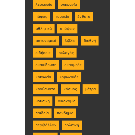
λευκωσία
ουκρανία
πάφος
τουρκία
ένθετα
αθλητικά
απόψεις
αστυνομικά
βιβλίο
διεθνή
ειδήσεις
εκλογές
εκπαίδευση
εκπομπές
κοινωνία
κορωνοϊός
κρούσματα
κόσμος
μέτρα
μουσική
οικονομία
παιδεία
πανδημία
περιβάλλον
πολιτική