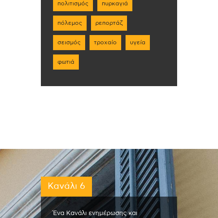
πολιτισμός
πυρκαγιά
πόλεμος
ρεπορτάζ
σεισμός
τροχαίο
υγεία
φωτιά
Κανάλι 6
Ένα Κανάλι ενημέρωσης και