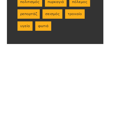
πολιτισμός
πυρκαγιά
πόλεμος
ρεπορτάζ
σεισμός
τροχαίο
υγεία
φωτιά