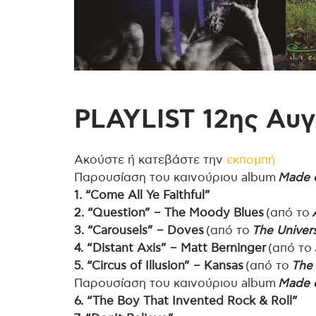
PLAYLIST 12ης Αυ
Ακούστε ή κατεβάστε την
εκπομπή
Παρουσίαση του καινούριου album
Made o
1. “Come All Ye Faithful”
2. “Question” – The Moody Blues
(από το
3. “Carousels” – Doves
(από το
The Univer
4. “Distant Axis” – Matt Berninger
(από το
5. “Circus of Illusion” – Kansas
(από το
The
Παρουσίαση του καινούριου album
Made o
6. “The Boy That Invented Rock & Roll”