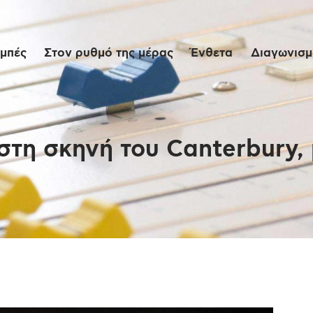
Αρχική
μπές
Στον ρυθμό της μέρας
Ένθετα
Διαγωνισμο
Εκπομπές
Στον ρυθμό της
μέρας
στη σκηνή του Canterbury,
Ένθετα
Διαγωνισμοί/Live
Links
Ποιοι είμαστε