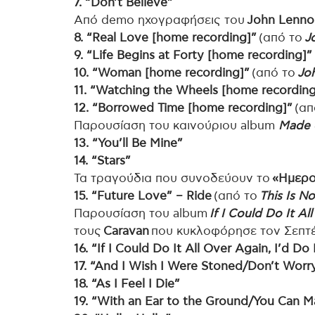
7. “Don’t Believe”
Από demo ηχογραφήσεις του
John Lenno
8. “Real Love [home recording]”
(από το
J
9. “Life Begins at Forty [home recording]”
10. “Woman [home recording]”
(από το
Jo
11. “Watching the Wheels [home recording
12. “Borrowed Time [home recording]”
(απ
Παρουσίαση του καινούριου album
Made 
13. “You’ll Be Mine”
14. “Stars”
Τα τραγούδια που συνοδεύουν το
«Ημερο
15. “Future Love” – Ride
(από το
This Is No
Παρουσίαση του album
If I Could Do It Al
τους
Caravan
που κυκλοφόρησε τον Σεπτέ
16. “If I Could Do It All Over Again, I’d Do
17. “And I Wish I Were Stoned/Don’t Worr
18. “As I Feel I Die”
19. “With an Ear to the Ground/You Can M