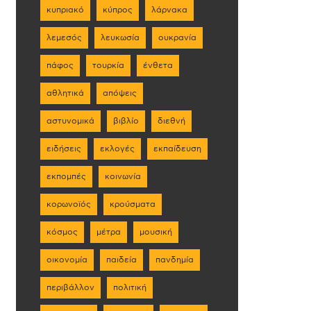
κυπριακό
κύπρος
λάρνακα
λεμεσός
λευκωσία
ουκρανία
πάφος
τουρκία
ένθετα
αθλητικά
απόψεις
αστυνομικά
βιβλίο
διεθνή
ειδήσεις
εκλογές
εκπαίδευση
εκπομπές
κοινωνία
κορωνοϊός
κρούσματα
κόσμος
μέτρα
μουσική
οικονομία
παιδεία
πανδημία
περιβάλλον
πολιτική