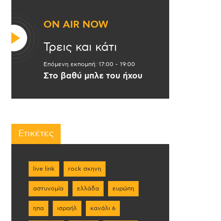
ON AIR NOW
Τρεις και κάτι
Επόμενη εκπομπή:
17:00
-
19:00
Στο βαθύ μπλε του ήχου
Ετικέτες
live link
rock σκηνη
αστυνομία
ελλάδα
ευρώπη
ηπα
ισραήλ
κανάλι 6