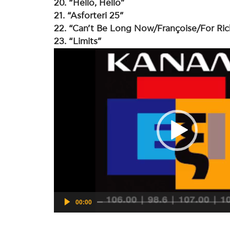
20. “Hello, Hello”
21. “Asforteri 25”
22. “Can’t Be Long Now/Françoise/For Ri
23. “Limits”
Πρόγραμμα
Αναπαραγωγής
Βίντεο
00:00