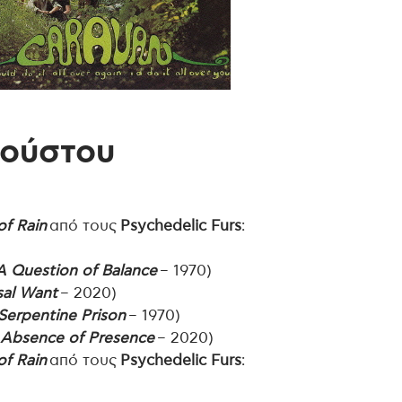
γούστου
f Rain
από τους
Psychedelic Furs
:
A Question of Balance
– 1970)
sal Want
– 2020)
Serpentine Prison
– 1970)
 Absence of Presence
– 2020)
f Rain
από τους
Psychedelic Furs
: