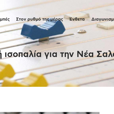
Αρχική
μπές
Στον ρυθμό της μέρας
Ένθετα
Διαγωνισμο
Εκπομπές
Στον ρυθμό της
μέρας
ή ισοπαλία για την Νέα Σαλ
Ένθετα
Διαγωνισμοί/Live
Links
Ποιοι είμαστε