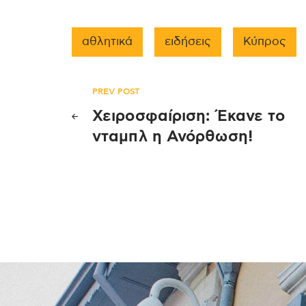
αθλητικά
ειδήσεις
Κύπρος
Πλοήγηση
PREV POST
Χειροσφαίριση: Έκανε το
άρθρων
νταμπλ η Ανόρθωση!