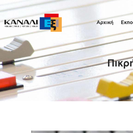
Αρχική
Εκπο
Πικρ