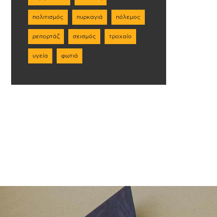
πολιτισμός
πυρκαγιά
πόλεμος
ρεπορτάζ
σεισμός
τροχαίο
υγεία
φωτιά