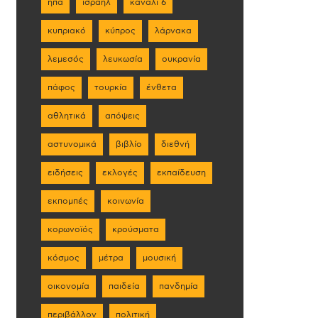
ηπα
ισραήλ
κανάλι 6
κυπριακό
κύπρος
λάρνακα
λεμεσός
λευκωσία
ουκρανία
πάφος
τουρκία
ένθετα
αθλητικά
απόψεις
αστυνομικά
βιβλίο
διεθνή
ειδήσεις
εκλογές
εκπαίδευση
εκπομπές
κοινωνία
κορωνοϊός
κρούσματα
κόσμος
μέτρα
μουσική
οικονομία
παιδεία
πανδημία
περιβάλλον
πολιτική