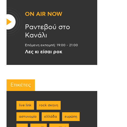
ON AIR NOW
Ραντεβού στο
Κανάλι
Επόμενη εκπομπή:
19:00
-
21:00
Λες κι είσαι ροκ
Ετικέτες
live link
rock σκηνη
αστυνομία
ελλάδα
ευρώπη