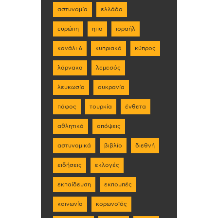
αστυνομία
ελλάδα
ευρώπη
ηπα
ισραήλ
κανάλι 6
κυπριακό
κύπρος
λάρνακα
λεμεσός
λευκωσία
ουκρανία
πάφος
τουρκία
ένθετα
αθλητικά
απόψεις
αστυνομικά
βιβλίο
διεθνή
ειδήσεις
εκλογές
εκπαίδευση
εκπομπές
κοινωνία
κορωνοϊός