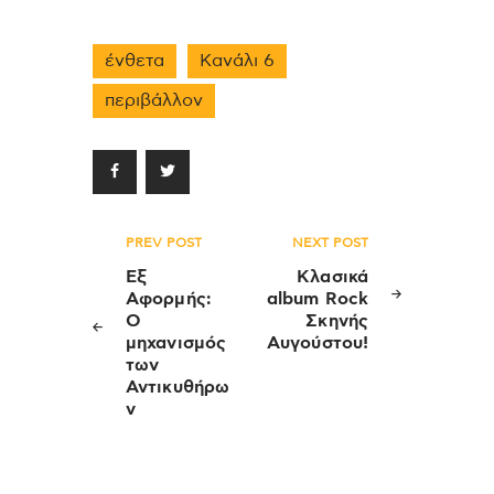
ένθετα
Κανάλι 6
περιβάλλον
Πλοήγηση
PREV POST
NEXT POST
άρθρων
Εξ
Κλασικά
Αφορμής:
album Rock
O
Σκηνής
μηχανισμός
Αυγούστου!
των
Αντικυθήρω
ν