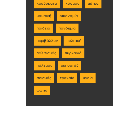
κρούσματα
κόσμος
μέτρα
μουσική
οικονομία
παιδεία
πανδημία
περιβάλλον
πολιτική
πολιτισμός
πυρκαγιά
πόλεμος
ρεπορτάζ
σεισμός
τροχαίο
υγεία
φωτιά