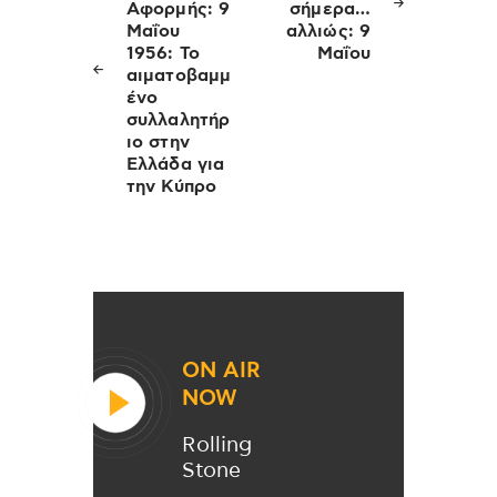
Αφορμής: 9
σήμερα…
Μαΐου
αλλιώς: 9
1956: Το
Μαΐου
αιματοβαμμ
ένο
συλλαλητήρ
ιο στην
Ελλάδα για
την Κύπρο
ON AIR
NOW
Rolling
Stone