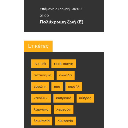
Επόμενη εκπομπή:
00:00
-
01:00
Πολύχρωμη ζωή (Ε)
Ετικέτες
live link
rock σκηνη
αστυνομία
ελλάδα
ευρώπη
ηπα
ισραήλ
κανάλι 6
κυπριακό
κύπρος
λάρνακα
λεμεσός
λευκωσία
ουκρανία