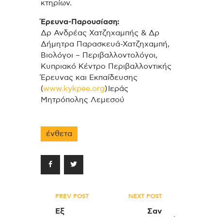
κτηρίων.
Έρευνα-Παρουσίαση:
Δρ Ανδρέας Χατζηχαμπής & Δρ
Δήμητρα Παρασκευά-Χατζηχαμπή,
Βιολόγοι – Περιβαλλοντολόγοι,
Κυπριακό Κέντρο Περιβαλλοντικής
Έρευνας και Εκπαίδευσης
(
www.kykpee.org
) Ιεράς
Μητρόπολης Λεμεσού
ένθετα
Πλοήγηση
PREV POST
NEXT POST
άρθρων
Εξ
Σαν