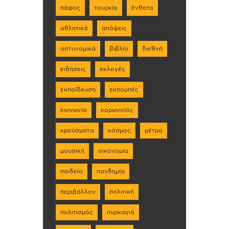
πάφος
τουρκία
ένθετα
αθλητικά
απόψεις
αστυνομικά
βιβλίο
διεθνή
ειδήσεις
εκλογές
εκπαίδευση
εκπομπές
κοινωνία
κορωνοϊός
κρούσματα
κόσμος
μέτρα
μουσική
οικονομία
παιδεία
πανδημία
περιβάλλον
πολιτική
πολιτισμός
πυρκαγιά