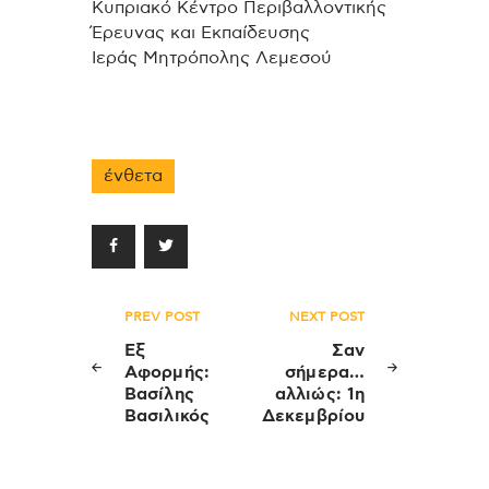
Κυπριακό Κέντρο Περιβαλλοντικής
Έρευνας και Εκπαίδευσης
Ιεράς Μητρόπολης Λεμεσού
ένθετα
Πλοήγηση
PREV POST
NEXT POST
άρθρων
Εξ
Σαν
Αφορμής:
σήμερα…
Βασίλης
αλλιώς: 1η
Βασιλικός
Δεκεμβρίου