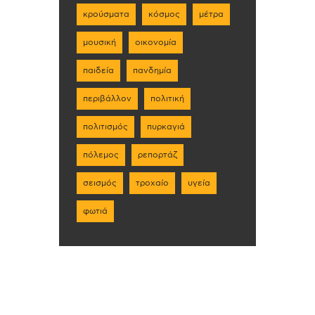
κρούσματα
κόσμος
μέτρα
μουσική
οικονομία
παιδεία
πανδημία
περιβάλλον
πολιτική
πολιτισμός
πυρκαγιά
πόλεμος
ρεπορτάζ
σεισμός
τροχαίο
υγεία
φωτιά