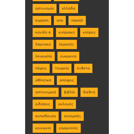
αστυνομία
ελλάδα
ευρώπη
ηπα
ισραήλ
κανάλι 6
κυπριακό
κύπρος
λάρνακα
λεμεσός
λευκωσία
ουκρανία
πάφος
τουρκία
ένθετα
αθλητικά
απόψεις
αστυνομικά
βιβλίο
διεθνή
ειδήσεις
εκλογές
εκπαίδευση
εκπομπές
κοινωνία
κορωνοϊός