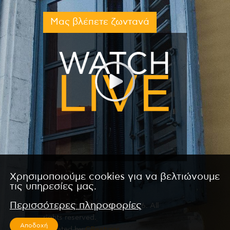
Μας βλέπετε ζωντανά
Χρησιμοποιούμε cookies για να βελτιώνουμε
τις υπηρεσίες μας.
Περισσότερες πληροφορίες
Copyright © 2026 by Kanali 6. All
rights reserved.
Αποδοχή
CReated by
CReatures.