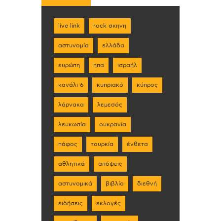
live link
rock σκηνη
αστυνομία
ελλάδα
ευρώπη
ηπα
ισραήλ
κανάλι 6
κυπριακό
κύπρος
λάρνακα
λεμεσός
λευκωσία
ουκρανία
πάφος
τουρκία
ένθετα
αθλητικά
απόψεις
αστυνομικά
βιβλίο
διεθνή
ειδήσεις
εκλογές