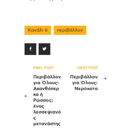
Κανάλι 6
περιβάλλον
Πλοήγηση
PREV POST
NEXT POST
άρθρων
Περιβάλλον
Περιβάλλον
για Όλους:
για Όλους:
Ακανθόπερ
Νερόκοτα
κα ή
Ρώσσος:
ένας
λεσσεψιανό
ς
μετανάστης