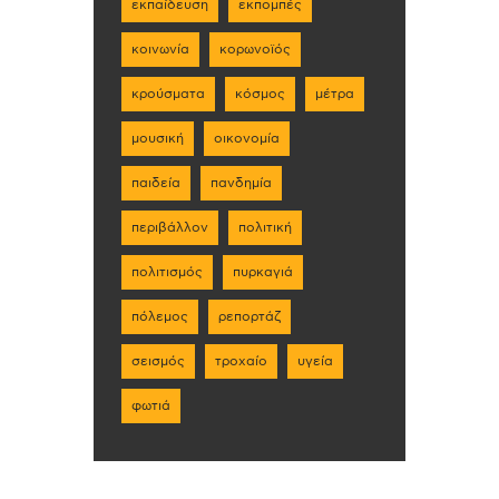
εκπαίδευση
εκπομπές
κοινωνία
κορωνοϊός
κρούσματα
κόσμος
μέτρα
μουσική
οικονομία
παιδεία
πανδημία
περιβάλλον
πολιτική
πολιτισμός
πυρκαγιά
πόλεμος
ρεπορτάζ
σεισμός
τροχαίο
υγεία
φωτιά