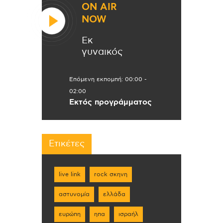
ON AIR
NOW
Εκ
γυναικός
Επόμενη εκπομπή:
00:00
-
02:00
Εκτός προγράμματος
Ετικέτες
live link
rock σκηνη
αστυνομία
ελλάδα
ευρώπη
ηπα
ισραήλ