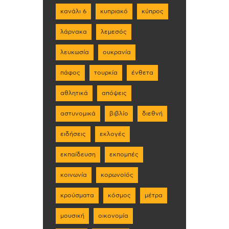
κανάλι 6
κυπριακό
κύπρος
λάρνακα
λεμεσός
λευκωσία
ουκρανία
πάφος
τουρκία
ένθετα
αθλητικά
απόψεις
αστυνομικά
βιβλίο
διεθνή
ειδήσεις
εκλογές
εκπαίδευση
εκπομπές
κοινωνία
κορωνοϊός
κρούσματα
κόσμος
μέτρα
μουσική
οικονομία