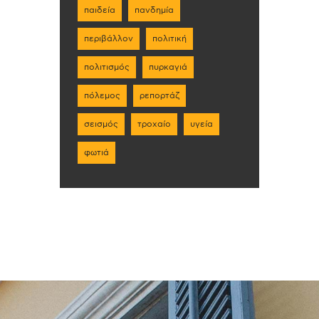
παιδεία
πανδημία
περιβάλλον
πολιτική
πολιτισμός
πυρκαγιά
πόλεμος
ρεπορτάζ
σεισμός
τροχαίο
υγεία
φωτιά