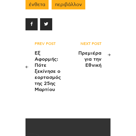
ένθετα
περιβάλλον
Πλοήγηση
PREV POST
NEXT POST
άρθρων
Εξ
Πρεμιέρα
Αφορμής:
για την
Πότε
Εθνική
ξεκίνησε ο
εορτασμός
της 25ης
Μαρτίου