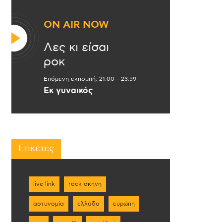
ON AIR NOW
Λες κι είσαι
ροκ
Επόμενη εκπομπή:
21:00
-
23:59
Εκ γυναικός
Ετικέτες
live link
rock σκηνη
αστυνομία
ελλάδα
ευρώπη