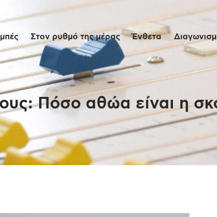
Αρχική
μπές
Στον ρυθμό της μέρας
Ένθετα
Διαγωνισμο
Εκπομπές
Στον ρυθμό της
μέρας
ους: Πόσο αθώα είναι η σκ
Ένθετα
Διαγωνισμοί/Live
Links
Ποιοι είμαστε