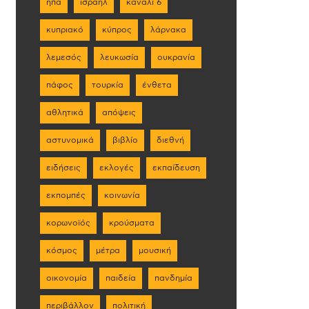
ηπα
ισραήλ
κανάλι 6
κυπριακό
κύπρος
λάρνακα
λεμεσός
λευκωσία
ουκρανία
πάφος
τουρκία
ένθετα
αθλητικά
απόψεις
αστυνομικά
βιβλίο
διεθνή
ειδήσεις
εκλογές
εκπαίδευση
εκπομπές
κοινωνία
κορωνοϊός
κρούσματα
κόσμος
μέτρα
μουσική
οικονομία
παιδεία
πανδημία
περιβάλλον
πολιτική