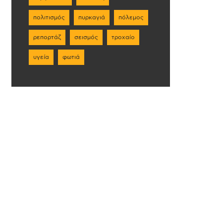
πολιτισμός
πυρκαγιά
πόλεμος
ρεπορτάζ
σεισμός
τροχαίο
υγεία
φωτιά