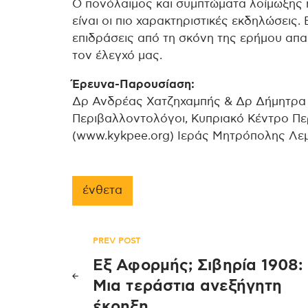
Ο πονόλαιμος και συμπτώματα λοίμωξης 
είναι οι πιο χαρακτηριστικές εκδηλώσεις. 
επιδράσεις από τη σκόνη της ερήμου απα
τον έλεγχό μας.
Έρευνα-Παρουσίαση:
Δρ Ανδρέας Χατζηχαμπής & Δρ Δήμητρα 
Περιβαλλοντολόγοι, Κυπριακό Κέντρο Πε
(www.kykpee.org) Ιεράς Μητρόπολης Λε
ένθετα
Πλοήγηση
PREV POST
Εξ Αφορμής; Σιβηρία 1908:
άρθρων
Μια τεράστια ανεξήγητη
έκρηξη…