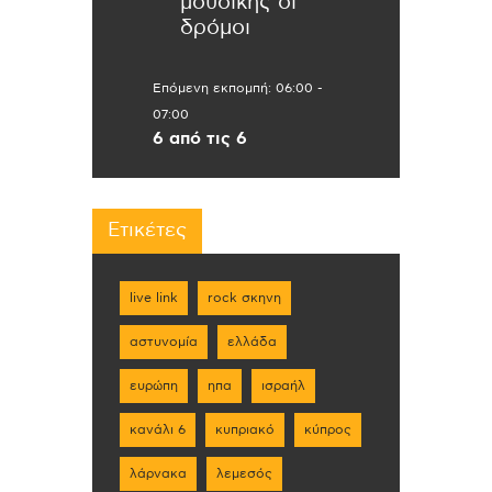
μουσικής οι
δρόμοι
Επόμενη εκπομπή:
06:00
-
07:00
6 από τις 6
Ετικέτες
live link
rock σκηνη
αστυνομία
ελλάδα
ευρώπη
ηπα
ισραήλ
κανάλι 6
κυπριακό
κύπρος
λάρνακα
λεμεσός