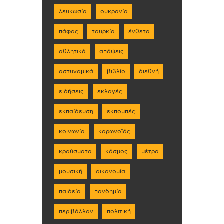
λευκωσία
ουκρανία
πάφος
τουρκία
ένθετα
αθλητικά
απόψεις
αστυνομικά
βιβλίο
διεθνή
ειδήσεις
εκλογές
εκπαίδευση
εκπομπές
κοινωνία
κορωνοϊός
κρούσματα
κόσμος
μέτρα
μουσική
οικονομία
παιδεία
πανδημία
περιβάλλον
πολιτική