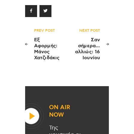
Πλοήγηση
PREV POST
NEXT POST
άρθρων
Εξ
Σαν
Αφορμής:
σήμερα…
Μάνος
αλλιώς: 16
Χατζιδάκις
Ιουνίου
ON AIR
NOW
Της