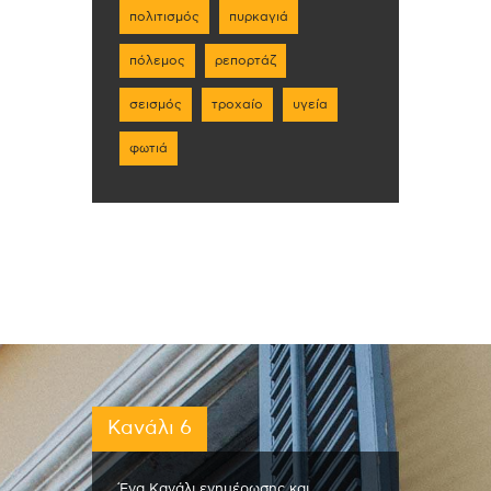
πολιτισμός
πυρκαγιά
πόλεμος
ρεπορτάζ
σεισμός
τροχαίο
υγεία
φωτιά
Κανάλι 6
Ένα Κανάλι ενημέρωσης και