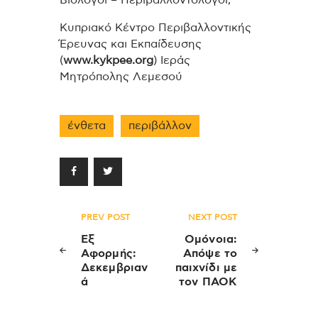
Κυπριακό Κέντρο Περιβαλλοντικής
Έρευνας και Εκπαίδευσης
(
www.kykpee.org
)
Ιεράς
Μητρόπολης Λεμεσού
ένθετα
περιβάλλον
Πλοήγηση
PREV POST
NEXT POST
άρθρων
Εξ
Ομόνοια:
Αφορμής:
Απόψε το
Δεκεμβριαν
παιχνίδι με
ά
τον ΠΑΟΚ