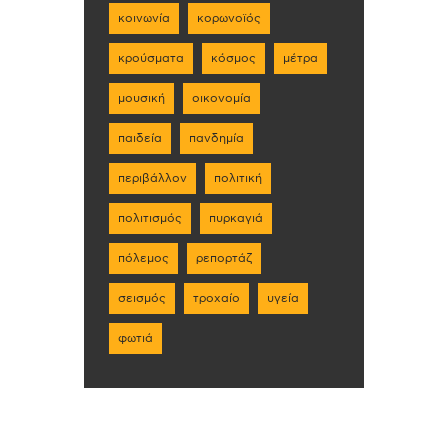
κοινωνία
κορωνοϊός
κρούσματα
κόσμος
μέτρα
μουσική
οικονομία
παιδεία
πανδημία
περιβάλλον
πολιτική
πολιτισμός
πυρκαγιά
πόλεμος
ρεπορτάζ
σεισμός
τροχαίο
υγεία
φωτιά