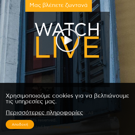
Μας βλέπετε ζωντανά
Χρησιμοποιούμε cookies για να βελτιώνουμε
τις υπηρεσίες μας.
Περισσότερες πληροφορίες
Copyright © 2026 by Kanali 6. All
rights reserved.
Αποδοχή
CReated by
CReatures.