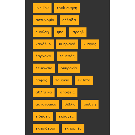
live link
rock σκηνη
αστυνομία
ελλάδα
ευρώπη
ηπα
ισραήλ
κανάλι 6
κυπριακό
κύπρος
λάρνακα
λεμεσός
λευκωσία
ουκρανία
πάφος
τουρκία
ένθετα
αθλητικά
απόψεις
αστυνομικά
βιβλίο
διεθνή
ειδήσεις
εκλογές
εκπαίδευση
εκπομπές