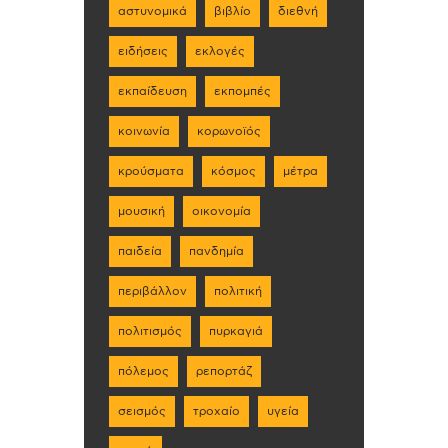
αστυνομικά
βιβλίο
διεθνή
ειδήσεις
εκλογές
εκπαίδευση
εκπομπές
κοινωνία
κορωνοϊός
κρούσματα
κόσμος
μέτρα
μουσική
οικονομία
παιδεία
πανδημία
περιβάλλον
πολιτική
πολιτισμός
πυρκαγιά
πόλεμος
ρεπορτάζ
σεισμός
τροχαίο
υγεία