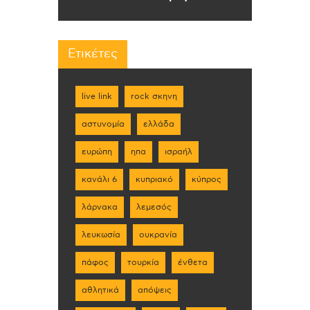
Ετικέτες
live link
rock σκηνη
αστυνομία
ελλάδα
ευρώπη
ηπα
ισραήλ
κανάλι 6
κυπριακό
κύπρος
λάρνακα
λεμεσός
λευκωσία
ουκρανία
πάφος
τουρκία
ένθετα
αθλητικά
απόψεις