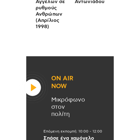
Αγγέλων σε
Αντωνιάδου
ρυθμούς
Ανθρώπων
(Απρίλιος
1998)
ON AIR
NOW
Μικρόφωνο
στον
πολίτη
Επόμενη εκπομπή:
10:00
-
12:00
Σπάσε ένα χαμόγελο