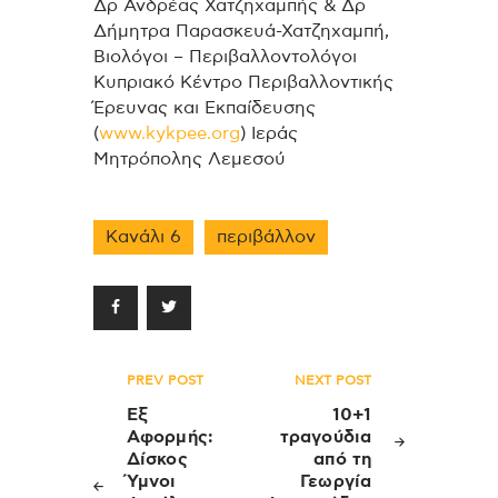
Δρ Ανδρέας Χατζηχαμπής & Δρ
Δήμητρα Παρασκευά-Χατζηχαμπή,
Βιολόγοι – Περιβαλλοντολόγοι
Κυπριακό Κέντρο Περιβαλλοντικής
Έρευνας και Εκπαίδευσης
(
www.kykpee.org
)
Ιεράς
Μητρόπολης Λεμεσού
Κανάλι 6
περιβάλλον
Πλοήγηση
PREV POST
NEXT POST
άρθρων
Εξ
10+1
Αφορμής:
τραγούδια
Δίσκος
από τη
Ύμνοι
Γεωργία