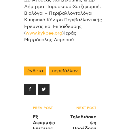
Δρ Ανδρέας Χατζηχαμπής & Δρ
Δήμητρα Παρασκευά-Χατζηχαμπή,
Βιολόγοι – Περιβαλλοντολόγοι,
Κυπριακό Κέντρο Περιβαλλοντικής
Έρευνας και Εκπαίδευσης
(
www.kykpee.org
) Ιεράς
Μητρόπολης Λεμεσού
ένθετα
περιβάλλον
Πλοήγηση
PREV POST
NEXT POST
άρθρων
Εξ
Τηλεδιάσκε
Αφορμής:
ψη
Επέτειος
Προέδρου