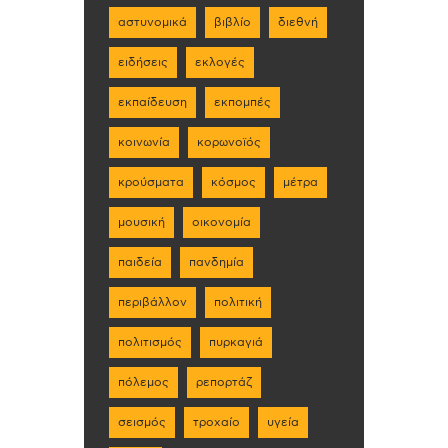
αστυνομικά
βιβλίο
διεθνή
ειδήσεις
εκλογές
εκπαίδευση
εκπομπές
κοινωνία
κορωνοϊός
κρούσματα
κόσμος
μέτρα
μουσική
οικονομία
παιδεία
πανδημία
περιβάλλον
πολιτική
πολιτισμός
πυρκαγιά
πόλεμος
ρεπορτάζ
σεισμός
τροχαίο
υγεία