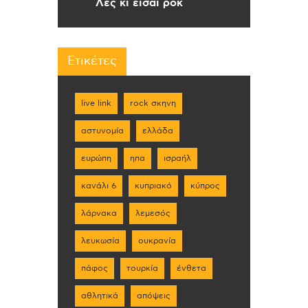
Λες κι είσαι ροκ
Ετικέτες
live link
rock σκηνη
αστυνομία
ελλάδα
ευρώπη
ηπα
ισραήλ
κανάλι 6
κυπριακό
κύπρος
λάρνακα
λεμεσός
λευκωσία
ουκρανία
πάφος
τουρκία
ένθετα
αθλητικά
απόψεις