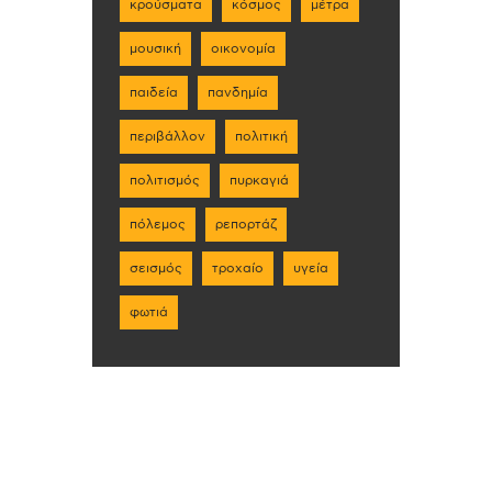
κρούσματα
κόσμος
μέτρα
μουσική
οικονομία
παιδεία
πανδημία
περιβάλλον
πολιτική
πολιτισμός
πυρκαγιά
πόλεμος
ρεπορτάζ
σεισμός
τροχαίο
υγεία
φωτιά