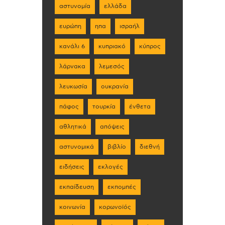
αστυνομία
ελλάδα
ευρώπη
ηπα
ισραήλ
κανάλι 6
κυπριακό
κύπρος
λάρνακα
λεμεσός
λευκωσία
ουκρανία
πάφος
τουρκία
ένθετα
αθλητικά
απόψεις
αστυνομικά
βιβλίο
διεθνή
ειδήσεις
εκλογές
εκπαίδευση
εκπομπές
κοινωνία
κορωνοϊός