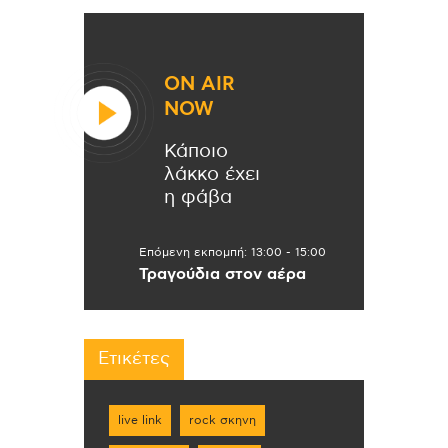
ON AIR
NOW
Κάποιο
λάκκο έχει
η φάβα
Επόμενη εκπομπή:
13:00
-
15:00
Τραγούδια στον αέρα
Ετικέτες
live link
rock σκηνη