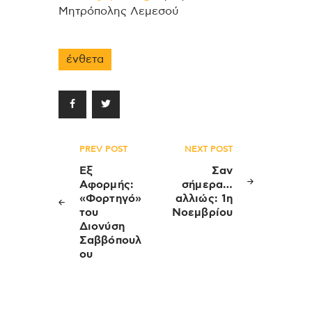
Μητρόπολης Λεμεσού
ένθετα
Πλοήγηση
PREV POST
NEXT POST
άρθρων
Εξ
Σαν
Αφορμής:
σήμερα…
«Φορτηγό»
αλλιώς: 1η
του
Νοεμβρίου
Διονύση
Σαββόπουλ
ου