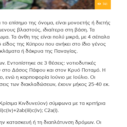
741
ι το επίσημο της όνομα, είναι μονοετής ή διετής
μενους βλαστούς, ιδιαίτερα στη βάση. Τα
μα. Τα άνθη της είναι πολύ μικρά, με 4 σέπαλα
ό είδος της Κύπρου που ανήκει στο ίδιο γένος
α κλάματα ή δάκρυα της Παναγίας.
. Εντοπίστηκε σε 3 θέσεις: νοτιοδυτικές
ου στο Δάσος Πάφου και στον Κρυό Ποταμό. Η
ο, ενώ η καρποφορία Ιούνιο με Ιούλιο. Οι
σεις των διακλαδώσεων, έχουν μήκος 25-40 εκ.
(Κρίσιμα Κινδυνεύον) σύμφωνα με τα κριτήρια
iv)+2ab(iii)c(iv); C2a(i).
 την κατασκευή ή τη διαπλάτυνση δρόμων. Οι