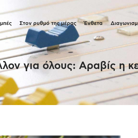
Αρχική
μπές
Στον ρυθμό της μέρας
Ένθετα
Διαγωνισμο
Εκπομπές
Στον ρυθμό της
μέρας
λον για όλους: Αραβίς η κ
Ένθετα
Διαγωνισμοί/Live
Links
Ποιοι είμαστε