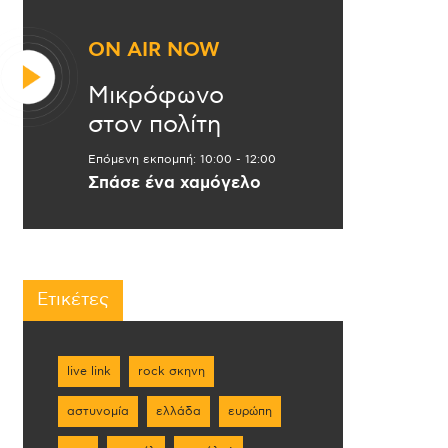
ON AIR NOW
Μικρόφωνο
στον πολίτη
Επόμενη εκπομπή:
10:00
-
12:00
Σπάσε ένα χαμόγελο
Ετικέτες
live link
rock σκηνη
αστυνομία
ελλάδα
ευρώπη