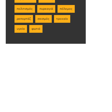
πολιτισμός
πυρκαγιά
πόλεμος
ρεπορτάζ
σεισμός
τροχαίο
υγεία
φωτιά