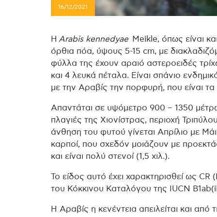
16/12/2021
Η
Arabis kennedyae
Meikle, όπως είναι κα
όρθια πόα, ύψους 5-15 cm, με διακλαδιζό
φύλλα της έχουν αραιό αστεροειδές τρίχω
και 4 λευκά πέταλα. Είναι σπάνιο ενδημικ
με την Αραβίς την πορφυρή, που είναι τ
Απαντάται σε υψόμετρο 900 – 1350 μέτρων
πλαγιές της Χιονίστρας, περιοχή Τριπύλ
άνθηση του φυτού γίνεται Απρίλιο με Μάι
καρποί, που σχεδόν μοιάζουν με προεκτά
και είναι πολύ στενοί (1,5 χιλ.).
Το είδος αυτό έχει χαρακτηρισθεί ως CR 
του Κόκκινου Καταλόγου της IUCN B1ab(iii)c(
Η Αραβίς η κενέντεια απειλείται και από