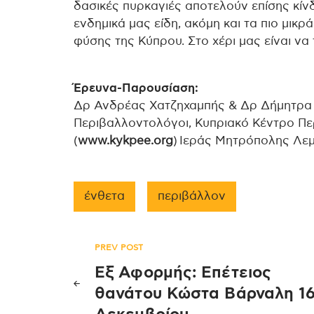
δασικές πυρκαγιές αποτελούν επίσης κίν
ενδημικά μας είδη, ακόμη και τα πιο μικ
φύσης της Κύπρου. Στο χέρι μας είναι να 
Έρευνα-Παρουσίαση:
Δρ Ανδρέας Χατζηχαμπής & Δρ Δήμητρα 
Περιβαλλοντολόγοι,
Κυπριακό Κέντρο Πε
(
www.kykpee.org
) Ιεράς Μητρόπολης Λε
ένθετα
περιβάλλον
Πλοήγηση
PREV POST
Εξ Αφορμής: Επέτειος
άρθρων
θανάτου Κώστα Βάρναλη 1