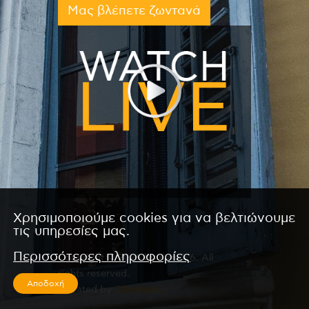
Μας βλέπετε ζωντανά
Χρησιμοποιούμε cookies για να βελτιώνουμε
τις υπηρεσίες μας.
Περισσότερες πληροφορίες
Copyright © 2026 by Kanali 6. All
rights reserved.
Αποδοχή
CReated by
CReatures.