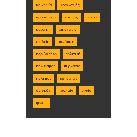
κοινωνία
κορωνοϊός
κρούσματα
κόσμος
μέτρα
μουσική
οικονομία
παιδεία
πανδημία
περιβάλλον
πολιτική
πολιτισμός
πυρκαγιά
πόλεμος
ρεπορτάζ
σεισμός
τροχαίο
υγεία
φωτιά