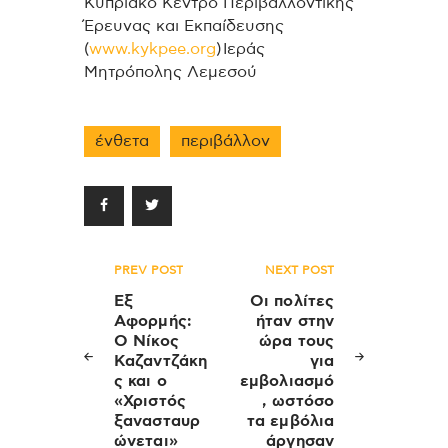
Κυπριακό Κέντρο Περιβαλλοντικής
Έρευνας και Εκπαίδευσης
(
www.kykpee.org
) Ιεράς
Μητρόπολης Λεμεσού
ένθετα
περιβάλλον
Πλοήγηση
PREV POST
NEXT POST
άρθρων
Εξ
Οι πολίτες
Αφορμής:
ήταν στην
Ο Νίκος
ώρα τους
Καζαντζάκη
για
ς και ο
εμβολιασμό
«Χριστός
, ωστόσο
ξανασταυρ
τα εμβόλια
ώνεται»
άργησαν