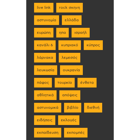
live link
rock σκηνη
αστυνομία
ελλάδα
ευρώπη
ηπα
ισραήλ
κανάλι 6
κυπριακό
κύπρος
λάρνακα
λεμεσός
λευκωσία
ουκρανία
πάφος
τουρκία
ένθετα
αθλητικά
απόψεις
αστυνομικά
βιβλίο
διεθνή
ειδήσεις
εκλογές
εκπαίδευση
εκπομπές