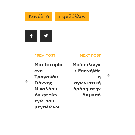
Κανάλι 6
περιβάλλον
Πλοήγηση
PREV POST
NEXT POST
άρθρων
Μια Iστορία
Μπόουλινγκ
ένα
: Επανήλθε
Tραγούδι:
η
Γιάννης
αγωνιστική
Νικολάου –
δράση στην
Δε φταίω
Λεμεσό
εγώ που
μεγαλώνω