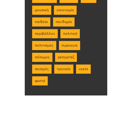
μουσική
οικονομία
παιδεία
πανδημία
περιβάλλον
πολιτική
πολιτισμός
πυρκαγιά
πόλεμος
ρεπορτάζ
σεισμός
τροχαίο
υγεία
φωτιά