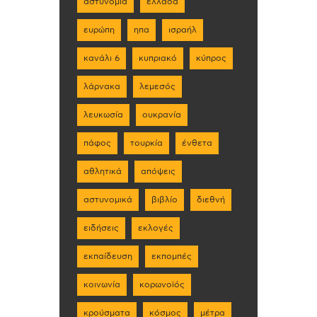
αστυνομία
ελλάδα
ευρώπη
ηπα
ισραήλ
κανάλι 6
κυπριακό
κύπρος
λάρνακα
λεμεσός
λευκωσία
ουκρανία
πάφος
τουρκία
ένθετα
αθλητικά
απόψεις
αστυνομικά
βιβλίο
διεθνή
ειδήσεις
εκλογές
εκπαίδευση
εκπομπές
κοινωνία
κορωνοϊός
κρούσματα
κόσμος
μέτρα