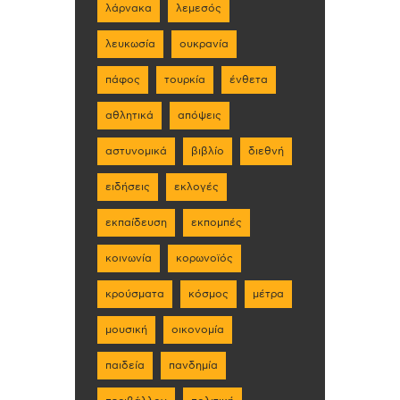
λάρνακα
λεμεσός
λευκωσία
ουκρανία
πάφος
τουρκία
ένθετα
αθλητικά
απόψεις
αστυνομικά
βιβλίο
διεθνή
ειδήσεις
εκλογές
εκπαίδευση
εκπομπές
κοινωνία
κορωνοϊός
κρούσματα
κόσμος
μέτρα
μουσική
οικονομία
παιδεία
πανδημία