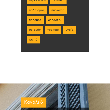
περιβάλλον
πολιτική
πολιτισμός
πυρκαγιά
πόλεμος
ρεπορτάζ
σεισμός
τροχαίο
υγεία
φωτιά
Κανάλι 6