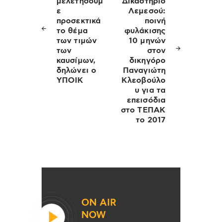
μελετήσουμ
Δικαστήριο
ε
Λεμεσού:
προσεκτικά
ποινή
το θέμα
φυλάκισης
των τιμών
10 μηνών
των
στον
καυσίμων,
δικηγόρο
δηλώνει ο
Παναγιώτη
ΥΠΟΙΚ
Κλεοβούλο
υ για τα
επεισόδια
στο ΤΕΠΑΚ
το 2017
ON AIR
NOW