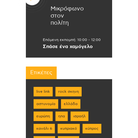
Μικρόφωνο
στον
πολίτη
Επόμενη εκπομπή:
10:00
-
12:00
Σπάσε ένα χαμόγελο
Ετικέτες
live link
rock σκηνη
αστυνομία
ελλάδα
ευρώπη
ηπα
ισραήλ
κανάλι 6
κυπριακό
κύπρος