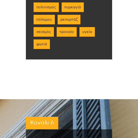
πολιτισμός
πυρκαγιά
πόλεμος
ρεπορτάζ
σεισμός
τροχαίο
υγεία
φωτιά
Κανάλι 6