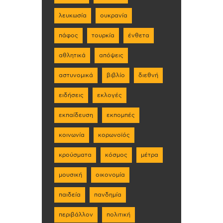
λευκωσία
ουκρανία
πάφος
τουρκία
ένθετα
αθλητικά
απόψεις
αστυνομικά
βιβλίο
διεθνή
ειδήσεις
εκλογές
εκπαίδευση
εκπομπές
κοινωνία
κορωνοϊός
κρούσματα
κόσμος
μέτρα
μουσική
οικονομία
παιδεία
πανδημία
περιβάλλον
πολιτική