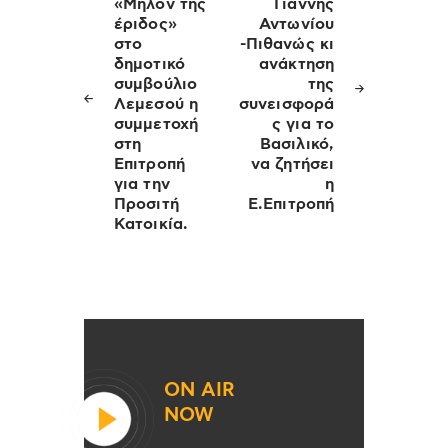
άρθρων
«Μήλον της
Γιάννης
έριδος»
Αντωνίου
στο
-Πιθανώς κι
δημοτικό
ανάκτηση
συμβούλιο
της
Λεμεσού η
συνεισφορά
συμμετοχή
ς για το
στη
Βασιλικό,
Επιτροπή
να ζητήσει
για την
η
Προσιτή
Ε.Επιτροπή
Κατοικία.
ON AIR
NOW