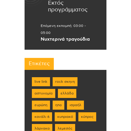
Εκτός
προγράμματος
Επόμενη εκπομπή:
03:00
-
05:00
Νυχτερινά τραγούδια
Ετικέτες
live link
rock σκηνη
αστυνομία
ελλάδα
ευρώπη
ηπα
ισραήλ
κανάλι 6
κυπριακό
κύπρος
λάρνακα
λεμεσός