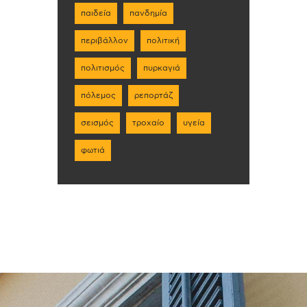
παιδεία
πανδημία
περιβάλλον
πολιτική
πολιτισμός
πυρκαγιά
πόλεμος
ρεπορτάζ
σεισμός
τροχαίο
υγεία
φωτιά