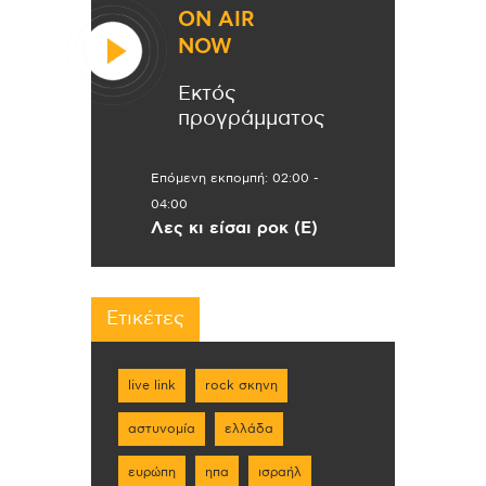
ON AIR
NOW
Εκτός
προγράμματος
Επόμενη εκπομπή:
02:00
-
04:00
Λες κι είσαι ροκ (Ε)
Ετικέτες
live link
rock σκηνη
αστυνομία
ελλάδα
ευρώπη
ηπα
ισραήλ