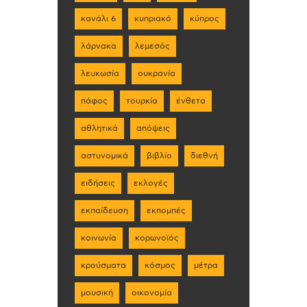
κανάλι 6
κυπριακό
κύπρος
λάρνακα
λεμεσός
λευκωσία
ουκρανία
πάφος
τουρκία
ένθετα
αθλητικά
απόψεις
αστυνομικά
βιβλίο
διεθνή
ειδήσεις
εκλογές
εκπαίδευση
εκπομπές
κοινωνία
κορωνοϊός
κρούσματα
κόσμος
μέτρα
μουσική
οικονομία