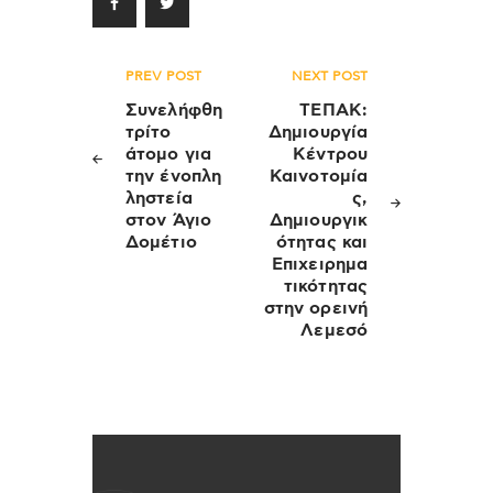
Πλοήγηση
PREV POST
NEXT POST
άρθρων
Συνελήφθη
ΤΕΠΑΚ:
τρίτο
Δημιουργία
άτομο για
Κέντρου
την ένοπλη
Καινοτομία
ληστεία
ς,
στον Άγιο
Δημιουργικ
Δομέτιο
ότητας και
Επιχειρημα
τικότητας
στην ορεινή
Λεμεσό