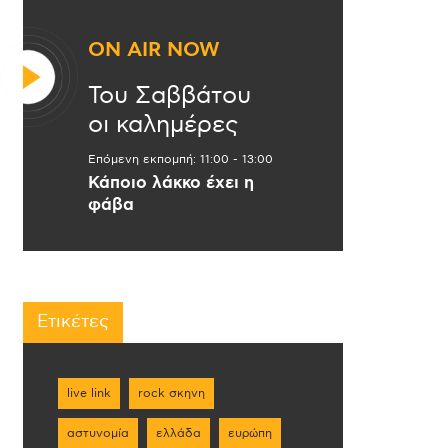
ON AIR NOW
Του Σαββάτου
οι καλημέρες
Επόμενη εκπομπή:
11:00
-
13:00
Κάποιο λάκκο έχει η
φάβα
Ετικέτες
live link
rock σκηνη
αστυνομία
ελλάδα
ευρώπη