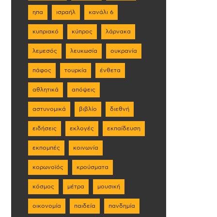
ηπα
ισραήλ
κανάλι 6
κυπριακό
κύπρος
λάρνακα
λεμεσός
λευκωσία
ουκρανία
πάφος
τουρκία
ένθετα
αθλητικά
απόψεις
αστυνομικά
βιβλίο
διεθνή
ειδήσεις
εκλογές
εκπαίδευση
εκπομπές
κοινωνία
κορωνοϊός
κρούσματα
κόσμος
μέτρα
μουσική
οικονομία
παιδεία
πανδημία