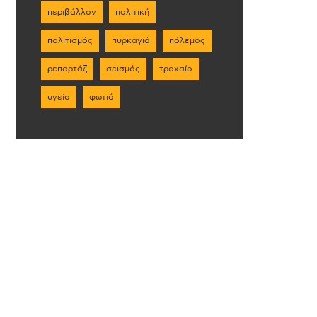
περιβάλλον
πολιτική
πολιτισμός
πυρκαγιά
πόλεμος
ρεπορτάζ
σεισμός
τροχαίο
υγεία
φωτιά