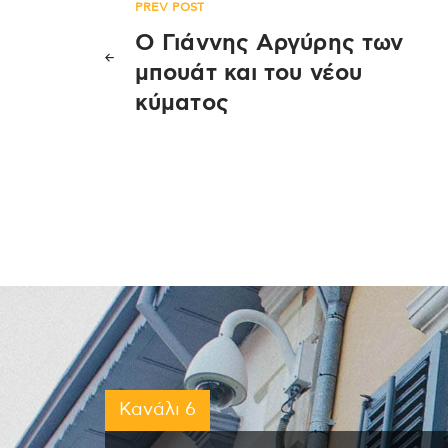
Πλοήγηση
PREV POST
Ο Γιάννης Αργύρης των
άρθρων
μπουάτ και του νέου
κύματος
Κανάλι 6