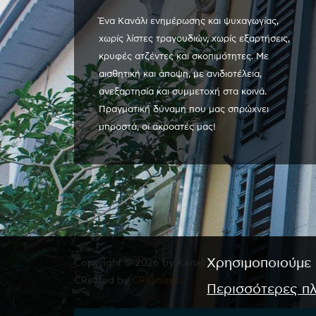
Ένα Κανάλι ενημέρωσης και ψυχαγωγίας,
χωρίς λίστες τραγουδιών, χωρίς εξαρτήσεις,
κρυφές ατζέντες και σκοπιμότητες. Με
αισθητική και άποψη, με ανιδιοτέλεια,
ανεξαρτησία και συμμετοχή στα κοινά.
Πραγματική δύναμη που μας σπρώχνει
μπροστά, οι ακροατές μας!
Χρησιμοποιούμε 
Copyright © 2026 by Kanali 6. All rights reserved.
CReated by
CReatures.
Περισσότερες π