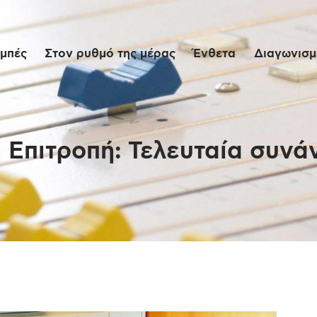
Αρχική
μπές
Στον ρυθμό της μέρας
Ένθετα
Διαγωνισμο
Εκπομπές
Στον ρυθμό της
μέρας
Επιτροπή: Τελευταία συνά
Ένθετα
Διαγωνισμοί/Live
Links
Ποιοι είμαστε