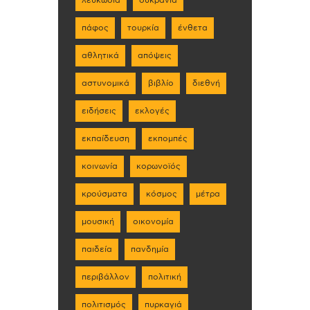
λευκωσία
ουκρανία
πάφος
τουρκία
ένθετα
αθλητικά
απόψεις
αστυνομικά
βιβλίο
διεθνή
ειδήσεις
εκλογές
εκπαίδευση
εκπομπές
κοινωνία
κορωνοϊός
κρούσματα
κόσμος
μέτρα
μουσική
οικονομία
παιδεία
πανδημία
περιβάλλον
πολιτική
πολιτισμός
πυρκαγιά