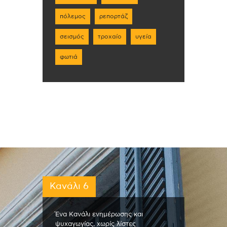
πόλεμος
ρεπορτάζ
σεισμός
τροχαίο
υγεία
φωτιά
Κανάλι 6
Ένα Κανάλι ενημέρωσης και
ψυχαγωγίας, χωρίς λίστες