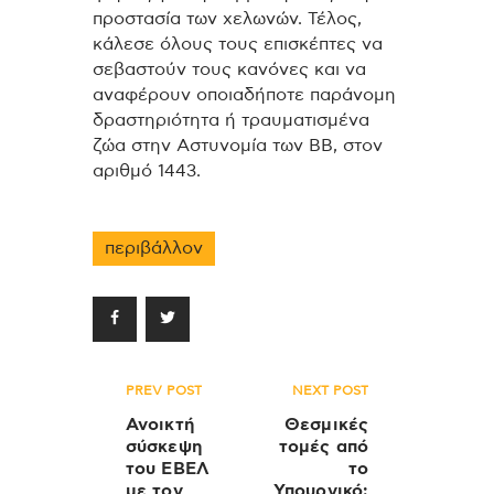
προστασία των χελωνών. Τέλος,
κάλεσε όλους τους επισκέπτες να
σεβαστούν τους κανόνες και να
αναφέρουν οποιαδήποτε παράνομη
δραστηριότητα ή τραυματισμένα
ζώα στην Αστυνομία των ΒΒ, στον
αριθμό 1443.
περιβάλλον
Πλοήγηση
PREV POST
NEXT POST
άρθρων
Ανοικτή
Θεσμικές
σύσκεψη
τομές από
του ΕΒΕΛ
το
με τον
Υπουργικό: