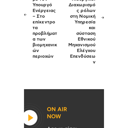
Υπουργό
Διαχωρισμό
Ενέργειας
ς ρόλων
– Στο
στη Νομική
επίκεντρο
Υπηρεσία
τα
και
προβλήματ
σύσταση
α των
Εθνικού
βιομηχανικ
Μηχανισμού
ών
Ελέγχου
περιοχών
Επενδύσεω
ν
ON AIR
NOW