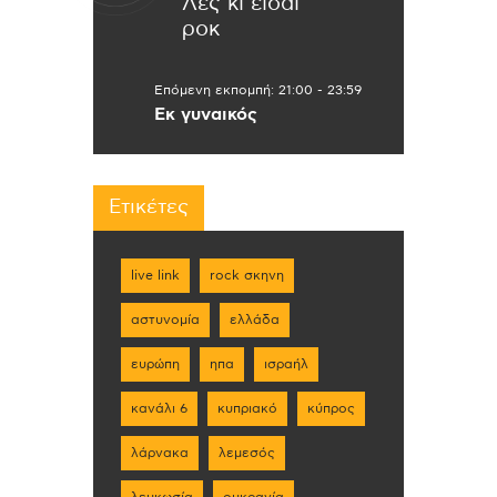
Λες κι είσαι
ροκ
Επόμενη εκπομπή:
21:00
-
23:59
Εκ γυναικός
Ετικέτες
live link
rock σκηνη
αστυνομία
ελλάδα
ευρώπη
ηπα
ισραήλ
κανάλι 6
κυπριακό
κύπρος
λάρνακα
λεμεσός