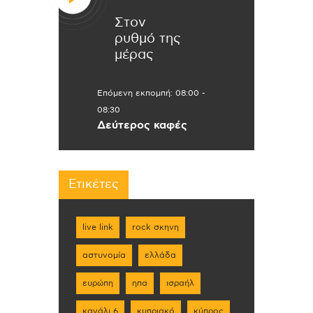
Στον
ρυθμό της
μέρας
Επόμενη εκπομπή:
08:00
-
08:30
Δεύτερος καφές
Ετικέτες
live link
rock σκηνη
αστυνομία
ελλάδα
ευρώπη
ηπα
ισραήλ
κανάλι 6
κυπριακό
κύπρος