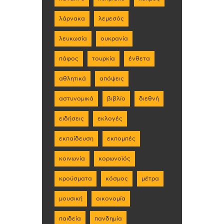
λάρνακα
λεμεσός
λευκωσία
ουκρανία
πάφος
τουρκία
ένθετα
αθλητικά
απόψεις
αστυνομικά
βιβλίο
διεθνή
ειδήσεις
εκλογές
εκπαίδευση
εκπομπές
κοινωνία
κορωνοϊός
κρούσματα
κόσμος
μέτρα
μουσική
οικονομία
παιδεία
πανδημία