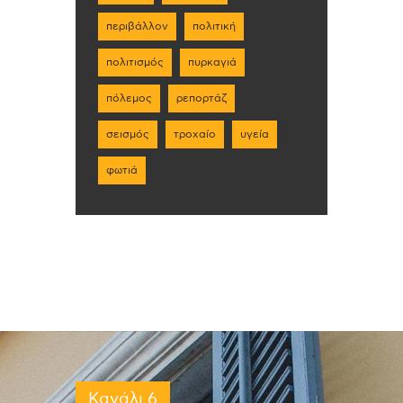
περιβάλλον
πολιτική
πολιτισμός
πυρκαγιά
πόλεμος
ρεπορτάζ
σεισμός
τροχαίο
υγεία
φωτιά
Κανάλι 6