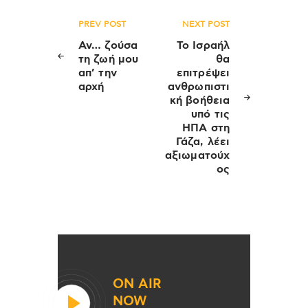
Πλοήγηση
PREV POST
NEXT POST
άρθρων
Αν… ζούσα
Το Ισραήλ
τη ζωή μου
θα
απ’ την
επιτρέψει
αρχή
ανθρωπιστι
κή βοήθεια
υπό τις
ΗΠΑ στη
Γάζα, λέει
αξιωματούχ
ος
ON AIR
NOW