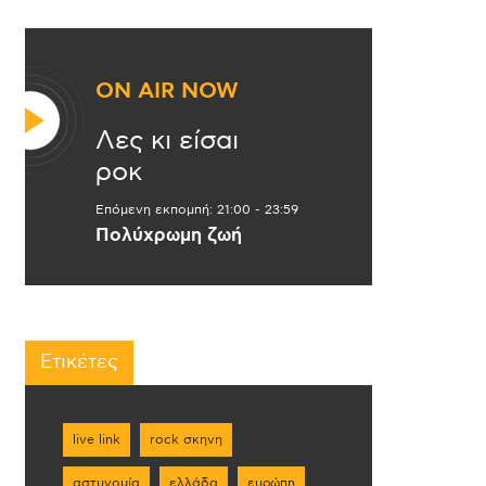
ON AIR NOW
Λες κι είσαι
ροκ
Επόμενη εκπομπή:
21:00
-
23:59
Πολύχρωμη ζωή
Ετικέτες
live link
rock σκηνη
αστυνομία
ελλάδα
ευρώπη