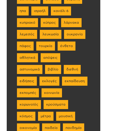
ηπα
ισραήλ
κανάλι 6
κυπριακό
κύπρος
λάρνακα
λεμεσός
λευκωσία
ουκρανία
πάφος
τουρκία
ένθετα
αθλητικά
απόψεις
αστυνομικά
βιβλίο
διεθνή
ειδήσεις
εκλογές
εκπαίδευση
εκπομπές
κοινωνία
κορωνοϊός
κρούσματα
κόσμος
μέτρα
μουσική
οικονομία
παιδεία
πανδημία