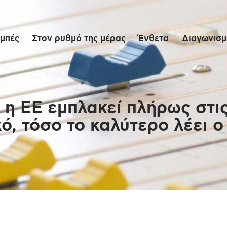
Αρχική
μπές
Στον ρυθμό της μέρας
Ένθετα
Διαγωνισμο
Εκπομπές
Στον ρυθμό της
μέρας
η ΕΕ εμπλακεί πλήρως στις 
ό, τόσο το καλύτερο λέει 
Ένθετα
Διαγωνισμοί/Live
Links
Ποιοι είμαστε