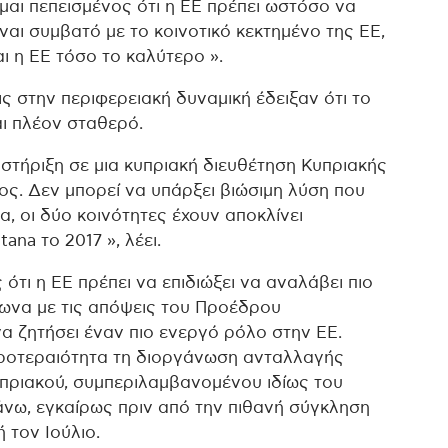
αι πεπεισμένος ότι η ΕΕ πρέπει ωστόσο να
ναι συμβατό με το κοινοτικό κεκτημένο της ΕΕ,
ι η ΕΕ τόσο το καλύτερο ».
ς στην περιφερειακή δυναμική έδειξαν ότι το
αι πλέον σταθερό.
στήριξη σε μια κυπριακή διευθέτηση Κυπριακής
ρος. Δεν μπορεί να υπάρξει βιώσιμη λύση που
α, οι δύο κοινότητες έχουν αποκλίνει
na το 2017 », λέει.
ς ότι η ΕΕ πρέπει να επιδιώξει να αναλάβει πιο
φωνα με τις απόψεις του Προέδρου
α ζητήσει έναν πιο ενεργό ρόλο στην ΕΕ.
 προτεραιότητα τη διοργάνωση ανταλλαγής
υπριακού, συμπεριλαμβανομένου ιδίως του
νω, εγκαίρως πριν από την πιθανή σύγκληση
 τον Ιούλιο.