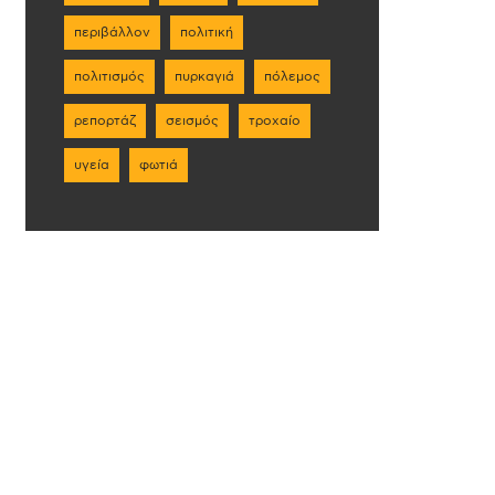
περιβάλλον
πολιτική
πολιτισμός
πυρκαγιά
πόλεμος
ρεπορτάζ
σεισμός
τροχαίο
υγεία
φωτιά