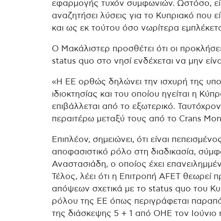
εφαρμογής τυχόν συμφωνιών. Ωστόσο, είμ
αναζητήσει λύσεις για το Κυπριακό που εί
και ως εκ τούτου όσο νωρίτερα εμπλέκετα
Ο Μακάλιστερ προσθέτει ότι οι προκλήσει
status quo στο νησί ενδέχεται να μην είν
«Η ΕΕ ορθώς δηλώνει την ισχυρή της υπο
ιδιοκτησίας και του οποίου ηγείται η Κύπ
επιβάλλεται από το εξωτερικό. Ταυτόχρον
περαιτέρω μεταξύ τους από το Crans Monta
Επιπλέον, σημειώνει, ότι είναι πεπεισμένο
αποφασιστικό ρόλο στη διαδικασία, σύμ
Αναστασιάδη, ο οποίος έχει επανειλημμέν
Τέλος, λέει ότι η Επιτροπή AFET θεωρεί
απόψεων σχετικά με το status quo του Κ
ρόλου της ΕΕ όπως περιγράφεται παραπά
της διάσκεψης 5 + 1 από ΟΗΕ τον Ιούνιο ή