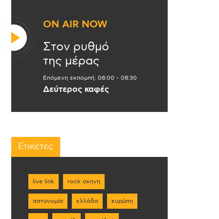
ON AIR NOW
Στον ρυθμό
της μέρας
Επόμενη εκπομπή:
08:00
-
08:30
Δεύτερος καφές
Ετικέτες
live link
rock σκηνη
αστυνομία
ελλάδα
ευρώπη