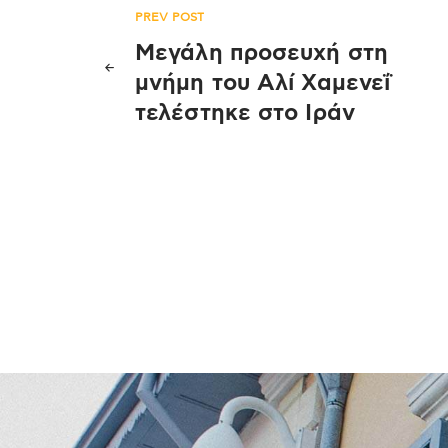
Πλοήγηση
PREV POST
Μεγάλη προσευχή στη
άρθρων
μνήμη του Αλί Χαμενεΐ
τελέστηκε στo Ιράν