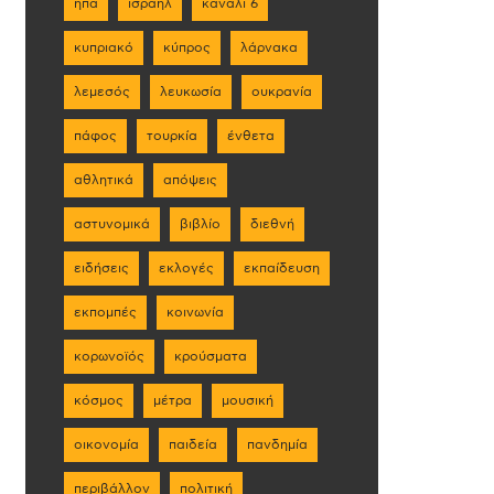
ηπα
ισραήλ
κανάλι 6
κυπριακό
κύπρος
λάρνακα
λεμεσός
λευκωσία
ουκρανία
πάφος
τουρκία
ένθετα
αθλητικά
απόψεις
αστυνομικά
βιβλίο
διεθνή
ειδήσεις
εκλογές
εκπαίδευση
εκπομπές
κοινωνία
κορωνοϊός
κρούσματα
κόσμος
μέτρα
μουσική
οικονομία
παιδεία
πανδημία
περιβάλλον
πολιτική