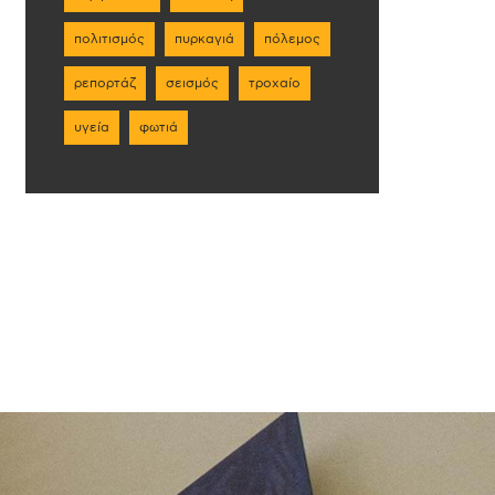
πολιτισμός
πυρκαγιά
πόλεμος
ρεπορτάζ
σεισμός
τροχαίο
υγεία
φωτιά