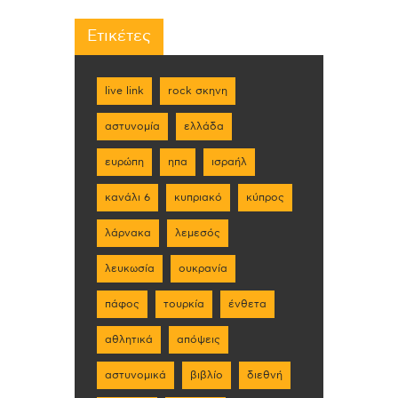
Ετικέτες
live link
rock σκηνη
αστυνομία
ελλάδα
ευρώπη
ηπα
ισραήλ
κανάλι 6
κυπριακό
κύπρος
λάρνακα
λεμεσός
λευκωσία
ουκρανία
πάφος
τουρκία
ένθετα
αθλητικά
απόψεις
αστυνομικά
βιβλίο
διεθνή