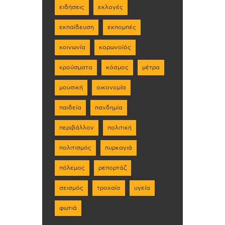
ειδήσεις
εκλογές
εκπαίδευση
εκπομπές
κοινωνία
κορωνοϊός
κρούσματα
κόσμος
μέτρα
μουσική
οικονομία
παιδεία
πανδημία
περιβάλλον
πολιτική
πολιτισμός
πυρκαγιά
πόλεμος
ρεπορτάζ
σεισμός
τροχαίο
υγεία
φωτιά