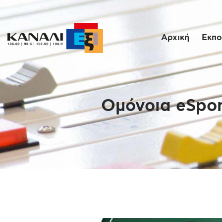
Αρχική
Εκπο
Ομόνοια eSpor