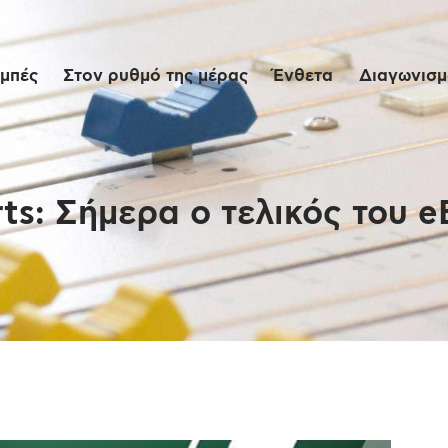
Αρχική
μπές
Στον ρυθμό της μέρας
Ένθετα
Διαγωνισμο
Εκπομπές
Στον ρυθμό της
μέρας
ts: Σήμερα ο τελικός του 
Ένθετα
Διαγωνισμοί/Live
Links
Ποιοι είμαστε