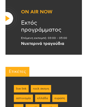
ON AIR NOW
Εκτός
προγράμματος
Επόμενη εκπομπή:
03:00
-
05:00
Νυχτερινά τραγούδια
Ετικέτες
live link
rock σκηνη
αστυνομία
ελλάδα
ευρώπη