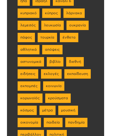
ηπα
ισραήλ
κανάλι 6
κυπριακό
κύπρος
λάρνακα
λεμεσός
λευκωσία
ουκρανία
πάφος
τουρκία
ένθετα
αθλητικά
απόψεις
αστυνομικά
βιβλίο
διεθνή
ειδήσεις
εκλογές
εκπαίδευση
εκπομπές
κοινωνία
κορωνοϊός
κρούσματα
κόσμος
μέτρα
μουσική
οικονομία
παιδεία
πανδημία
περιβάλλον
πολιτική