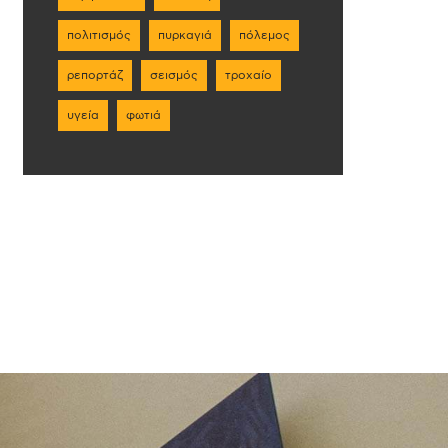
πολιτισμός
πυρκαγιά
πόλεμος
ρεπορτάζ
σεισμός
τροχαίο
υγεία
φωτιά