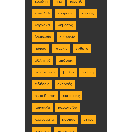
ευρώπη
ηπα
ισραήλ
κανάλι 6
κυπριακό
κύπρος
λάρνακα
λεμεσός
λευκωσία
ουκρανία
πάφος
τουρκία
ένθετα
αθλητικά
απόψεις
αστυνομικά
βιβλίο
διεθνή
ειδήσεις
εκλογές
εκπαίδευση
εκπομπές
κοινωνία
κορωνοϊός
κρούσματα
κόσμος
μέτρα
μουσική
οικονομία