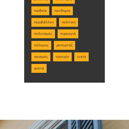
παιδεία
πανδημία
περιβάλλον
πολιτική
πολιτισμός
πυρκαγιά
πόλεμος
ρεπορτάζ
σεισμός
τροχαίο
υγεία
φωτιά