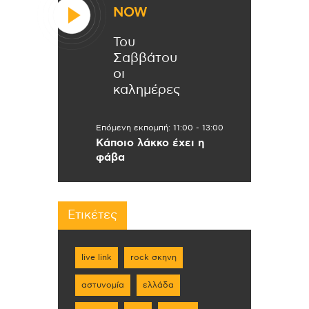
NOW
Του
Σαββάτου
οι
καλημέρες
Επόμενη εκπομπή:
11:00
-
13:00
Κάποιο λάκκο έχει η
φάβα
Ετικέτες
live link
rock σκηνη
αστυνομία
ελλάδα