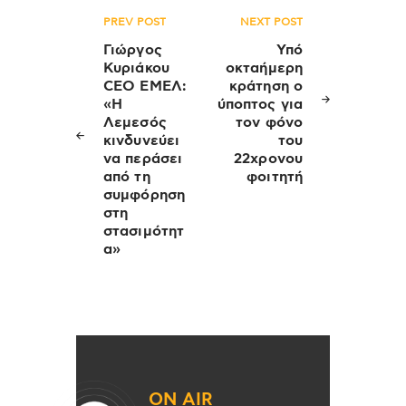
Πλοήγηση
PREV POST
NEXT POST
άρθρων
Γιώργος
Υπό
Κυριάκου
οκταήμερη
CEO ΕΜΕΛ:
κράτηση ο
«Η
ύποπτος για
Λεμεσός
τον φόνο
κινδυνεύει
του
να περάσει
22χρονου
από τη
φοιτητή
συμφόρηση
στη
στασιμότητ
α»
ON AIR