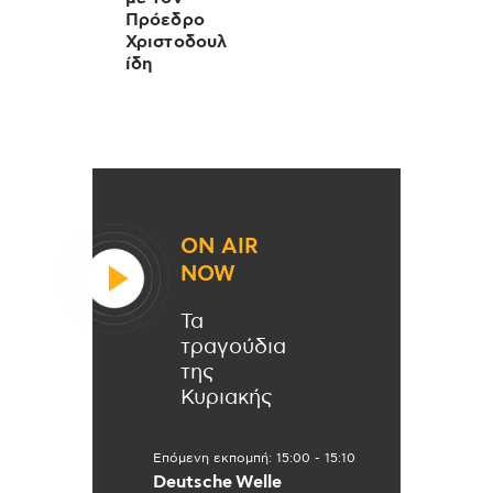
Πρόεδρο
Χριστοδουλ
ίδη
ON AIR
NOW
Τα
τραγούδια
της
Κυριακής
Επόμενη εκπομπή:
15:00
-
15:10
Deutsche Welle