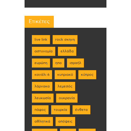
Ετικέτες
live link
rock σκηνη
αστυνομία
ελλάδα
ευρώπη
ηπα
ισραήλ
κανάλι 6
κυπριακό
κύπρος
λάρνακα
λεμεσός
λευκωσία
ουκρανία
πάφος
τουρκία
ένθετα
αθλητικά
απόψεις