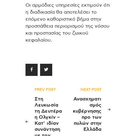
Οι αρμόδιες υπηρεσίες εκτιμούν ότι
η διαδικασία θα αποτελέσει το
επόμενο καθοριστικό βήμα στην
προσπάθεια περιορισμού της νόσου
και προστασίας του ζωικού
κεφαλαίου.
Πλοήγηση
PREV POST
NEXT POST
άρθρων
Στη
Ανασχηματι
Λευκωσία
σμός
τη Δευτέρα
κυβέρνησης
η Ολγκίν –
προ των
Κατ’ ιδίαν
πυλών στην
συνάντηση
Ελλάδα
με τον