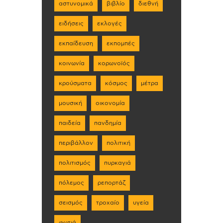
αστυνομικά
βιβλίο
διεθνή
ειδήσεις
εκλογές
εκπαίδευση
εκπομπές
κοινωνία
κορωνοϊός
κρούσματα
κόσμος
μέτρα
μουσική
οικονομία
παιδεία
πανδημία
περιβάλλον
πολιτική
πολιτισμός
πυρκαγιά
πόλεμος
ρεπορτάζ
σεισμός
τροχαίο
υγεία
φωτιά