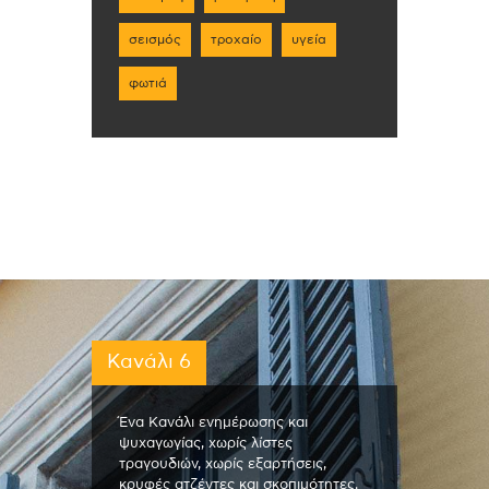
σεισμός
τροχαίο
υγεία
φωτιά
Κανάλι 6
Ένα Κανάλι ενημέρωσης και
ψυχαγωγίας, χωρίς λίστες
τραγουδιών, χωρίς εξαρτήσεις,
κρυφές ατζέντες και σκοπιμότητες.