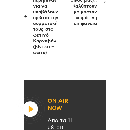
περίμεναν
δικός μας»:
για να
Καλύπτουν
υποβάλουν
με μπετόν
πρώτοι την
χωμάτινη
συμμετοχή
επιφάνεια
τους στο
φετινό
Καρναβάλι
(βίντεο –
φωτο)
ON AIR
NOW
Από τα 11
μέτρα