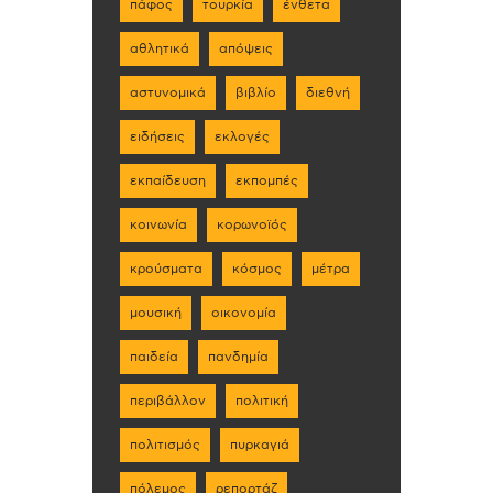
πάφος
τουρκία
ένθετα
αθλητικά
απόψεις
αστυνομικά
βιβλίο
διεθνή
ειδήσεις
εκλογές
εκπαίδευση
εκπομπές
κοινωνία
κορωνοϊός
κρούσματα
κόσμος
μέτρα
μουσική
οικονομία
παιδεία
πανδημία
περιβάλλον
πολιτική
πολιτισμός
πυρκαγιά
πόλεμος
ρεπορτάζ