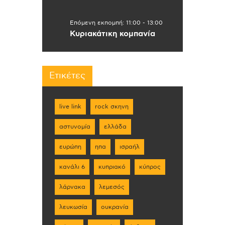
Επόμενη εκπομπή:
11:00
-
13:00
Κυριακάτικη κομπανία
Ετικέτες
live link
rock σκηνη
αστυνομία
ελλάδα
ευρώπη
ηπα
ισραήλ
κανάλι 6
κυπριακό
κύπρος
λάρνακα
λεμεσός
λευκωσία
ουκρανία