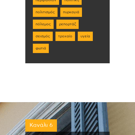
πολιτισμός
πυρκαγιά
πόλεμος
ρεπορτάζ
σεισμός
τροχαίο
υγεία
φωτιά
Κανάλι 6