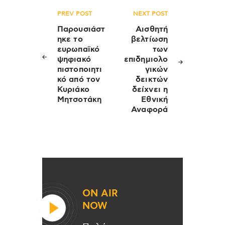
Πλοήγηση
PREV POST
NEXT POST
άρθρων
Παρουσιάστ
Αισθητή
ηκε το
βελτίωση
ευρωπαϊκό
των
ψηφιακό
επιδημιολο
πιστοποιητι
γικών
κό από τον
δεικτών
Κυριάκο
δείχνει η
Μητσοτάκη
Εθνική
Αναφορά
ON AIR
NOW