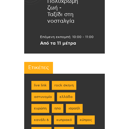
Πολύχρωμη
ζωή -
Ταξίδι στη
νοσταλγία
Επόμενη εκπομπή:
10:00
-
11:00
Από τα 11 μέτρα
Ετικέτες
live link
rock σκηνη
αστυνομία
ελλάδα
ευρώπη
ηπα
ισραήλ
κανάλι 6
κυπριακό
κύπρος