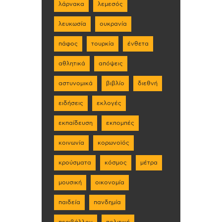
λάρνακα
λεμεσός
λευκωσία
ουκρανία
πάφος
τουρκία
ένθετα
αθλητικά
απόψεις
αστυνομικά
βιβλίο
διεθνή
ειδήσεις
εκλογές
εκπαίδευση
εκπομπές
κοινωνία
κορωνοϊός
κρούσματα
κόσμος
μέτρα
μουσική
οικονομία
παιδεία
πανδημία
περιβάλλον
πολιτική