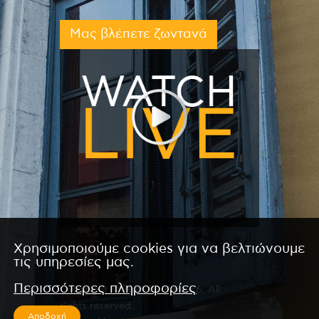
Μας βλέπετε ζωντανά
Χρησιμοποιούμε cookies για να βελτιώνουμε
τις υπηρεσίες μας.
Περισσότερες πληροφορίες
Copyright © 2026 by Kanali 6. All
rights reserved.
Αποδοχή