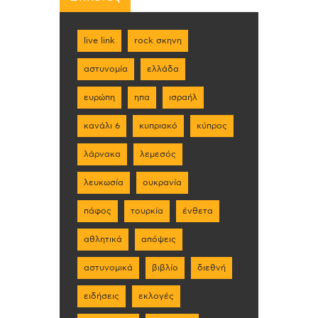
live link
rock σκηνη
αστυνομία
ελλάδα
ευρώπη
ηπα
ισραήλ
κανάλι 6
κυπριακό
κύπρος
λάρνακα
λεμεσός
λευκωσία
ουκρανία
πάφος
τουρκία
ένθετα
αθλητικά
απόψεις
αστυνομικά
βιβλίο
διεθνή
ειδήσεις
εκλογές