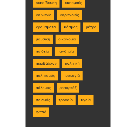
εκπαίδευση
εκπομπές
κοινωνία
κορωνοϊός
κρούσματα
κόσμος
μέτρα
μουσική
οικονομία
παιδεία
πανδημία
περιβάλλον
πολιτική
πολιτισμός
πυρκαγιά
πόλεμος
ρεπορτάζ
σεισμός
τροχαίο
υγεία
φωτιά